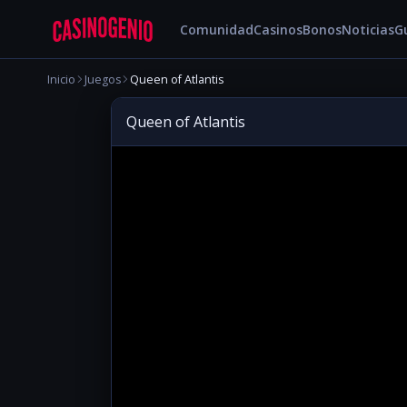
Comunidad
Casinos
Bonos
Noticias
G
Inicio
Juegos
Queen of Atlantis
Queen of Atlantis