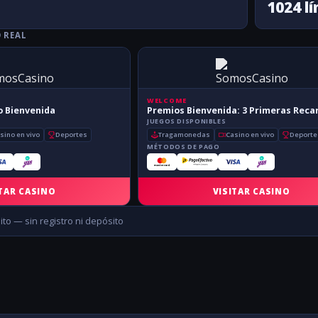
1024 l
 REAL
WELCOME
no Bienvenida
Premios Bienvenida: 3 Primeras Reca
JUEGOS DISPONIBLES
sino en vivo
Deportes
Tragamonedas
Casino en vivo
Deporte
MÉTODOS DE PAGO
ITAR CASINO
VISITAR CASINO
o — sin registro ni depósito