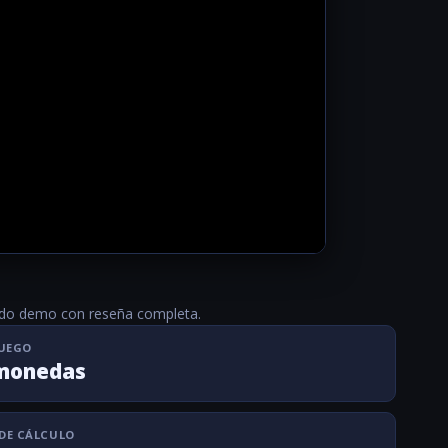
odo demo con reseña completa.
JUEGO
monedas
DE CÁLCULO