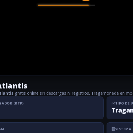
tlantis
tlantis
gratis online sin descargas ni registros. Tragamoneda en m
GADOR (RTP)
TIPO DE 
Traga
MA
SISTEMA 