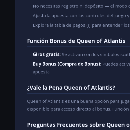
No necesitas registro ni depósito — el modo d
Ajusta la apuesta con los controles del juego 
Explora la tabla de pagos (i) para entender lo
Función Bonus de Queen of Atlantis
Giros gratis:
Se activan con los símbolos scat
Buy Bonus (Compra de Bonus):
Puedes activa
apuesta.
¿Vale la Pena Queen of Atlantis?
Queen of Atlantis es una buena opción para juga
disponible para acceso directo al bonus. Función d
Preguntas Frecuentes sobre Queen of