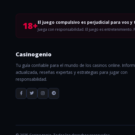
El juego compulsivo es perjudicial para vos y 
18+
Juega con responsabilidad. El juego es entretenimiento.
Casinogenio
Tu guía confiable para el mundo de los casinos online. Infor
actualizada, reseñas expertas y estrategias para jugar con
responsabilidad.