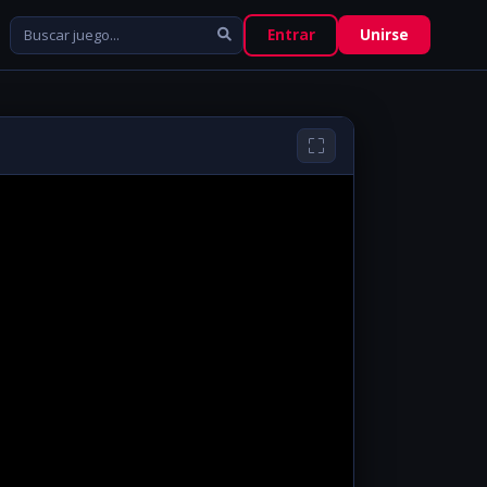
Entrar
Unirse
Buscar juego...