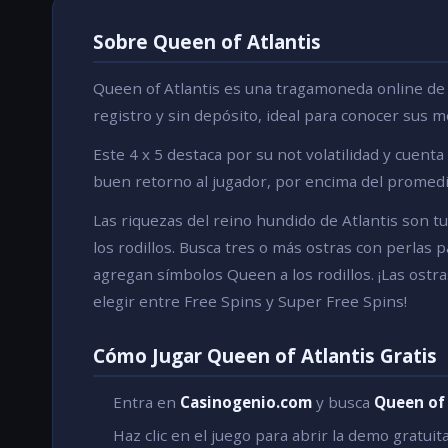
Sobre Queen of Atlantis
Queen of Atlantis es una tragamoneda online de 
registro y sin depósito, ideal para conocer sus m
Este 4 x 5 destaca por su not volatilidad y cuen
buen retorno al jugador, por encima del promedi
Las riquezas del reino hundido de Atlantis son tu
los rodillos. Busca tres o más ostras con perlas 
agregan símbolos Queen a los rodillos. ¡Las ostr
elegir entre Free Spins y Super Free Spins!
Cómo Jugar Queen of Atlantis Gratis
Entra en
Casinogenio.com
y busca
Queen of 
Haz clic en el juego para abrir la demo gratui