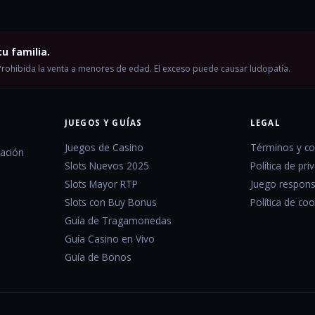
tu familia.
 Prohibida la venta a menores de edad. El exceso puede causar ludopatía.
JUEGOS Y GUÍAS
LEGAL
Juegos de Casino
Términos y co
mación
Slots Nuevos 2025
Política de pri
Slots Mayor RTP
Juego respons
Slots con Buy Bonus
Política de co
Guía de Tragamonedas
Guía Casino en Vivo
Guía de Bonos