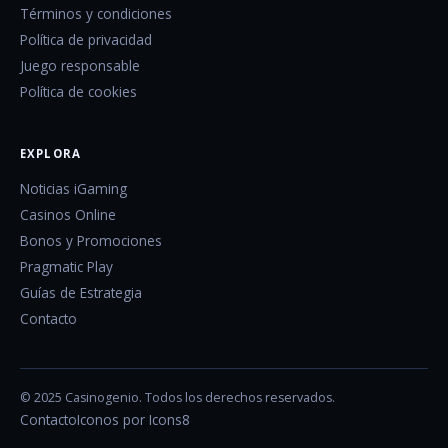
Términos y condiciones
Política de privacidad
Juego responsable
Política de cookies
EXPLORA
Noticias iGaming
Casinos Online
Bonos y Promociones
Pragmatic Play
Guías de Estrategia
Contacto
© 2025 Casinogenio. Todos los derechos reservados.
Contacto
Iconos por Icons8