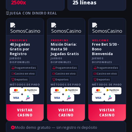
2500x
25 líneas
JUEGA CON DINERO REAL
FREESPINS
FREESPINS
WELCOME
40 Jugadas
Misión Diaria:
Free Bet S/30 -
Gratis por
Hasta 50
Bono
Registro
Jugadas Gratis
Bienvenida
JUEGOS
JUEGOS
JUEGOS
DISPONIBLES
DISPONIBLES
DISPONIBLES
Tragamonedas
Tragamonedas
Tragamonedas
Casino en vivo
Casino en vivo
Casino en vivo
Deportes
Deportes
Deportes
MÉTODOS DE PAGO
MÉTODOS DE PAGO
MÉTODOS DE PAGO
VISITAR
VISITAR
VISITAR
CASINO
CASINO
CASINO
Modo demo gratuito — sin registro ni depósito