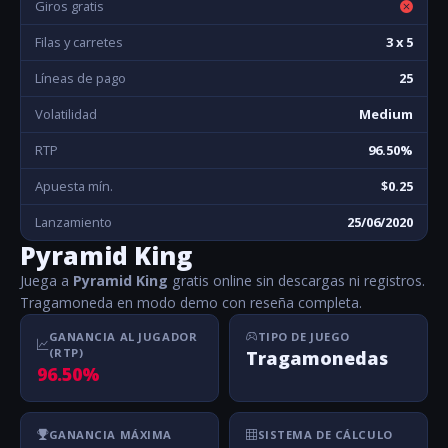
Giros gratis
Filas y carretes
3 x 5
Líneas de pago
25
Volatilidad
Medium
RTP
96.50%
Apuesta mín.
$0.25
Lanzamiento
25/06/2020
Pyramid King
Juega a
Pyramid King
gratis online sin descargas ni registros.
Tragamoneda en modo demo con reseña completa.
GANANCIA AL JUGADOR
TIPO DE JUEGO
(RTP)
Tragamonedas
96.50%
GANANCIA MÁXIMA
SISTEMA DE CÁLCULO