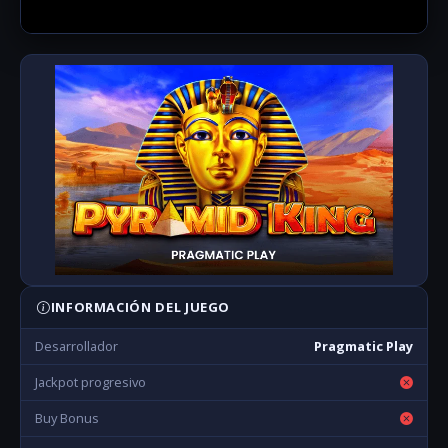
INFORMACIÓN DEL JUEGO
Desarrollador
Pragmatic Play
Jackpot progresivo
Buy Bonus