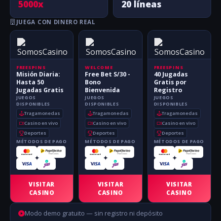
5000x
20 líneas
JUEGA CON DINERO REAL
FREESPINS
WELCOME
FREESPINS
Misión Diaria:
Free Bet S/30 -
40 Jugadas
Hasta 50
Bono
Gratis por
Jugadas Gratis
Bienvenida
Registro
JUEGOS
JUEGOS
JUEGOS
DISPONIBLES
DISPONIBLES
DISPONIBLES
Tragamonedas
Tragamonedas
Tragamonedas
Casino en vivo
Casino en vivo
Casino en vivo
Deportes
Deportes
Deportes
MÉTODOS DE PAGO
MÉTODOS DE PAGO
MÉTODOS DE PAGO
VISITAR
VISITAR
VISITAR
CASINO
CASINO
CASINO
Modo demo gratuito — sin registro ni depósito