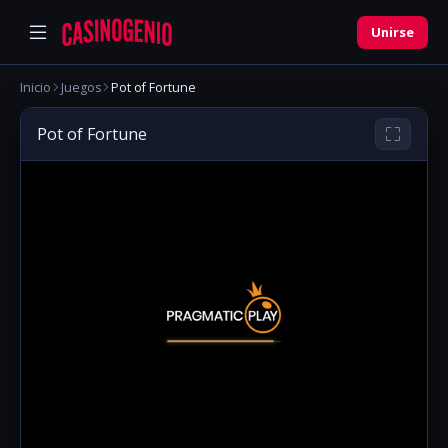
Unirse
Inicio
Juegos
Pot of Fortune
Pot of Fortune