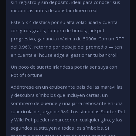
sin registro y sin depósito, ideal para conocer sus
mecánicas antes de apostar dinero real.
Este 5 x 4 destaca por su alta volatilidad y cuenta
con giros gratis, compra de bonus, jackpot
progresivo, ganancia máxima de 5000x. Con un RTP
del 0.96%, retorno por debajo del promedio — ten
en cuenta el house edge al gestionar tu bankroll.
Un poco de suerte irlandesa podría ser suya con
Pot of Fortune.
Adéntrese en un exuberante país de las maravillas
y descubra símbolos que incluyen cartas, un
sombrero de duende y una jarra rebosante en una
cuadrícula de juego de 5×4. Los símbolos Scatter Pot
y Wild Pot pueden aparecer en cualquier giro, y los
segundos sustituyen a todos los símbolos. Si