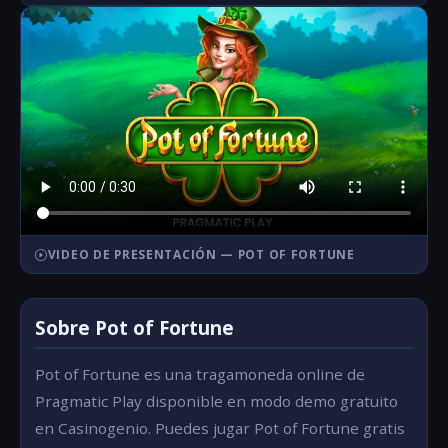
VIDEO DE PRESENTACIÓN — POT OF FORTUNE
Sobre Pot of Fortune
Pot of Fortune es una tragamoneda online de
Pragmatic Play disponible en modo demo gratuito
en Casinogenio. Puedes jugar Pot of Fortune gratis