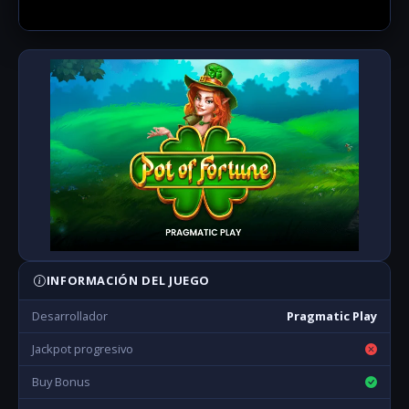
INFORMACIÓN DEL JUEGO
Desarrollador
Pragmatic Play
Jackpot progresivo
Buy Bonus