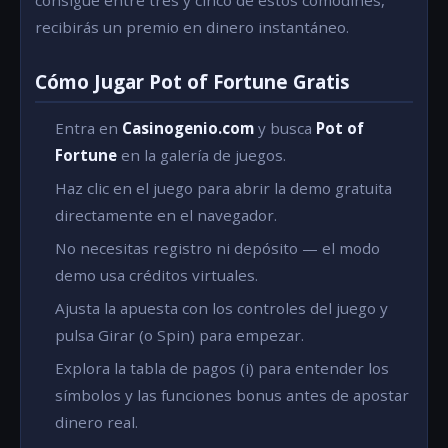
consigue entre tres y cinco de estos comodines,
recibirás un premio en dinero instantáneo.
Cómo Jugar Pot of Fortune Gratis
Entra en
Casinogenio.com
y busca
Pot of
Fortune
en la galería de juegos.
Haz clic en el juego para abrir la demo gratuita
directamente en el navegador.
No necesitas registro ni depósito — el modo
demo usa créditos virtuales.
Ajusta la apuesta con los controles del juego y
pulsa Girar (o Spin) para empezar.
Explora la tabla de pagos (i) para entender los
símbolos y las funciones bonus antes de apostar
dinero real.