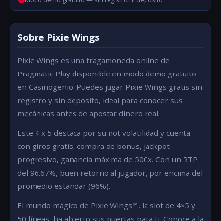
Modo demo gratuito — sin registro ni depósito
Sobre Pixie Wings
Pixie Wings es una tragamoneda online de
Pragmatic Play disponible en modo demo gratuito
en Casinogenio. Puedes jugar Pixie Wings gratis sin
registro y sin depósito, ideal para conocer sus
mecánicas antes de apostar dinero real.
Este 4 x 5 destaca por su not volatilidad y cuenta
con giros gratis, compra de bonus, jackpot
progresivo, ganancia máxima de 500x. Con un RTP
del 96.67%, buen retorno al jugador, por encima del
promedio estándar (96%).
El mundo mágico de Pixie Wings™, la slot de 4×5 y
50 líneas, ha abierto sus puertas para ti. Conoce a la