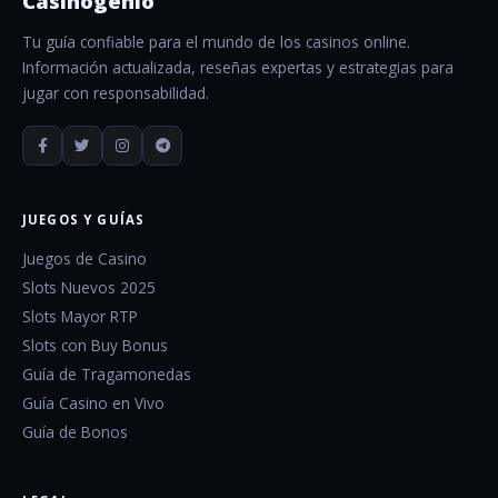
Casinogenio
Tu guía confiable para el mundo de los casinos online.
Información actualizada, reseñas expertas y estrategias para
jugar con responsabilidad.
JUEGOS Y GUÍAS
Juegos de Casino
Slots Nuevos 2025
Slots Mayor RTP
Slots con Buy Bonus
Guía de Tragamonedas
Guía Casino en Vivo
Guía de Bonos