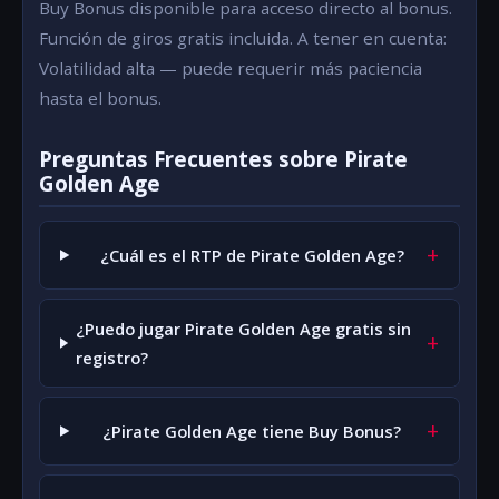
Buy Bonus disponible para acceso directo al bonus.
Función de giros gratis incluida. A tener en cuenta:
Volatilidad alta — puede requerir más paciencia
hasta el bonus.
Preguntas Frecuentes sobre Pirate
Golden Age
¿Cuál es el RTP de Pirate Golden Age?
¿Puedo jugar Pirate Golden Age gratis sin
registro?
¿Pirate Golden Age tiene Buy Bonus?