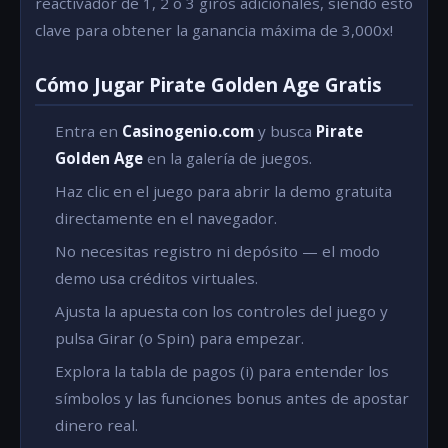
reactivador de 1, 2 o 3 giros adicionales, siendo esto
clave para obtener la ganancia máxima de 3,000x!
Cómo Jugar Pirate Golden Age Gratis
Entra en
Casinogenio.com
y busca
Pirate
Golden Age
en la galería de juegos.
Haz clic en el juego para abrir la demo gratuita
directamente en el navegador.
No necesitas registro ni depósito — el modo
demo usa créditos virtuales.
Ajusta la apuesta con los controles del juego y
pulsa Girar (o Spin) para empezar.
Explora la tabla de pagos (i) para entender los
símbolos y las funciones bonus antes de apostar
dinero real.