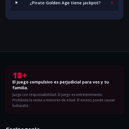
¿Pirate Golden Age tiene jackpot?
18+
El juego compulsivo es perjudicial para vos y tu
familia.
Juega con responsabilidad. El juego es entretenimiento.
Prohibida la venta a menores de edad. El exceso puede causar
ludopatía.