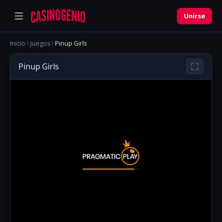
Unirse
Inicio
Juegos
Pinup Girls
Pinup Girls