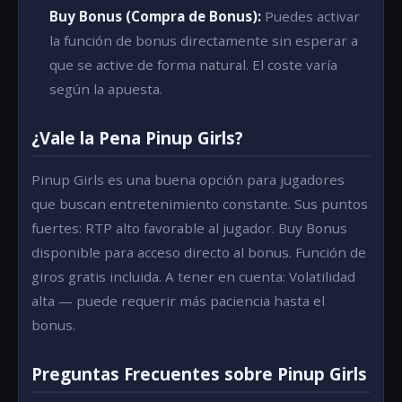
Buy Bonus (Compra de Bonus):
Puedes activar
la función de bonus directamente sin esperar a
que se active de forma natural. El coste varía
según la apuesta.
¿Vale la Pena Pinup Girls?
Pinup Girls es una buena opción para jugadores
que buscan entretenimiento constante. Sus puntos
fuertes: RTP alto favorable al jugador. Buy Bonus
disponible para acceso directo al bonus. Función de
giros gratis incluida. A tener en cuenta: Volatilidad
alta — puede requerir más paciencia hasta el
bonus.
Preguntas Frecuentes sobre Pinup Girls