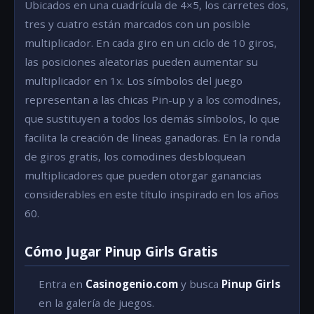
Ubicados en una cuadrícula de 4×5, los carretes dos,
tres y cuatro están marcados con un posible
multiplicador. En cada giro en un ciclo de 10 giros,
las posiciones aleatorias pueden aumentar su
multiplicador en 1x. Los símbolos del juego
representan a las chicas Pin-up y a los comodines,
que sustituyen a todos los demás símbolos, lo que
facilita la creación de líneas ganadoras. En la ronda
de giros gratis, los comodines desbloquean
multiplicadores que pueden otorgar ganancias
considerables en este título inspirado en los años
60.
Cómo Jugar Pinup Girls Gratis
Entra en
Casinogenio.com
y busca
Pinup Girls
en la galería de juegos.