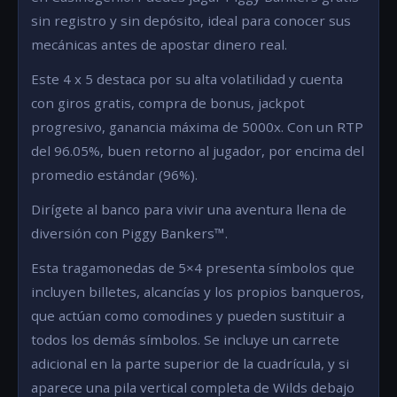
sin registro y sin depósito, ideal para conocer sus
mecánicas antes de apostar dinero real.
Este 4 x 5 destaca por su alta volatilidad y cuenta
con giros gratis, compra de bonus, jackpot
progresivo, ganancia máxima de 5000x. Con un RTP
del 96.05%, buen retorno al jugador, por encima del
promedio estándar (96%).
Dirígete al banco para vivir una aventura llena de
diversión con Piggy Bankers™.
Esta tragamonedas de 5×4 presenta símbolos que
incluyen billetes, alcancías y los propios banqueros,
que actúan como comodines y pueden sustituir a
todos los demás símbolos. Se incluye un carrete
adicional en la parte superior de la cuadrícula, y si
aparece una pila vertical completa de Wilds debajo