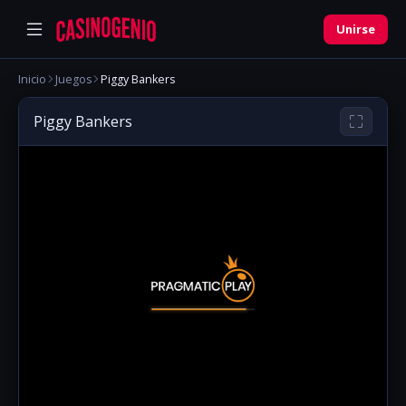
Unirse
Inicio
Juegos
Piggy Bankers
Piggy Bankers