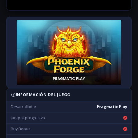
INFORMACIÓN DEL JUEGO
Desarrollador
Pragmatic Play
Jackpot progresivo
Buy Bonus