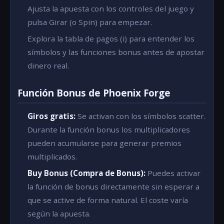
Ajusta la apuesta con los controles del juego y
pulsa Girar (o Spin) para empezar.
Explora la tabla de pagos (i) para entender los
símbolos y las funciones bonus antes de apostar
dinero real.
Función Bonus de Phoenix Forge
Giros gratis:
Se activan con los símbolos scatter.
Durante la función bonus los multiplicadores
pueden acumularse para generar premios
multiplicados.
Buy Bonus (Compra de Bonus):
Puedes activar
la función de bonus directamente sin esperar a
que se active de forma natural. El coste varía
según la apuesta.