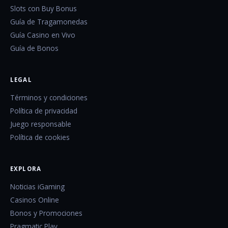
Slots con Buy Bonus
Guía de Tragamonedas
Guía Casino en Vivo
Guía de Bonos
LEGAL
Términos y condiciones
Política de privacidad
Juego responsable
Política de cookies
EXPLORA
Noticias iGaming
Casinos Online
Bonos y Promociones
Pragmatic Play