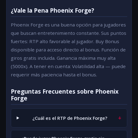
¿Vale la Pena Phoenix Forge?
Phoenix Forge es una buena opción para jugadores
que buscan entretenimiento constante. Sus puntos
fuertes: RTP alto favorable al jugador. Buy Bonus
disponible para acceso directo al bonus. Función de
giros gratis incluida. Ganancia máxima muy alta
(5000x). A tener en cuenta: Volatilidad alta — puede
requerir más paciencia hasta el bonus.
Preguntas Frecuentes sobre Phoenix
Forge
¿Cuál es el RTP de Phoenix Forge?