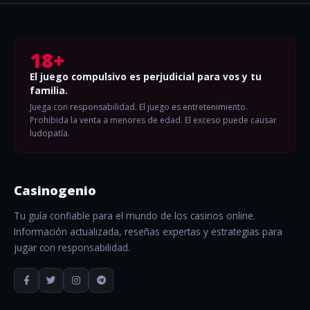
18+
El juego compulsivo es perjudicial para vos y tu
familia.
Juega con responsabilidad. El juego es entretenimiento.
Prohibida la venta a menores de edad. El exceso puede causar
ludopatía.
Casinogenio
Tu guía confiable para el mundo de los casinos online.
Información actualizada, reseñas expertas y estrategias para
jugar con responsabilidad.