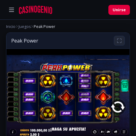
Unirse
Inicio
Juegos
Peak Power
Peak Power