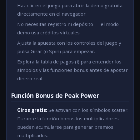
Haz clic en el juego para abrir la demo gratuita
directamente en el navegador.
No necesitas registro ni depósito — el modo
demo usa créditos virtuales.
Ajusta la apuesta con los controles del juego y
pulsa Girar (o Spin) para empezar.
Explora la tabla de pagos (i) para entender los
símbolos y las funciones bonus antes de apostar
dinero real.
Función Bonus de Peak Power
Giros gratis:
Se activan con los símbolos scatter.
Durante la función bonus los multiplicadores
pueden acumularse para generar premios
multiplicados.