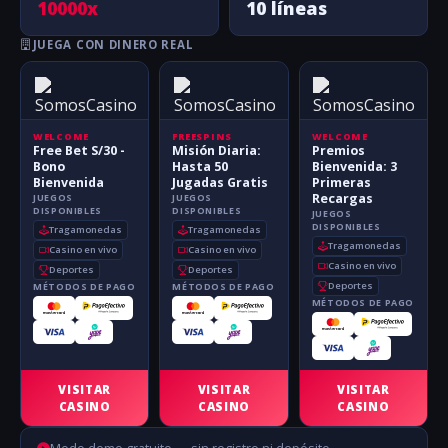
10000x
10 líneas
JUEGA CON DINERO REAL
WELCOME
FREESPINS
WELCOME
Free Bet S/30 -
Misión Diaria:
Premios
Bono
Hasta 50
Bienvenida: 3
Bienvenida
Jugadas Gratis
Primeras
Recargas
JUEGOS
JUEGOS
DISPONIBLES
DISPONIBLES
JUEGOS
DISPONIBLES
Tragamonedas
Tragamonedas
Tragamonedas
Casino en vivo
Casino en vivo
Casino en vivo
Deportes
Deportes
Deportes
MÉTODOS DE PAGO
MÉTODOS DE PAGO
MÉTODOS DE PAGO
VISITAR
VISITAR
VISITAR
CASINO
CASINO
CASINO