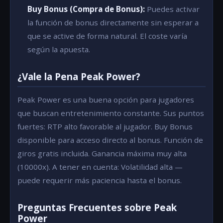
Buy Bonus (Compra de Bonus):
Puedes activar
la función de bonus directamente sin esperar a
que se active de forma natural. El coste varía
según la apuesta.
¿Vale la Pena Peak Power?
Peak Power es una buena opción para jugadores
que buscan entretenimiento constante. Sus puntos
fuertes: RTP alto favorable al jugador. Buy Bonus
disponible para acceso directo al bonus. Función de
giros gratis incluida. Ganancia máxima muy alta
(10000x). A tener en cuenta: Volatilidad alta —
puede requerir más paciencia hasta el bonus.
Preguntas Frecuentes sobre Peak
Power