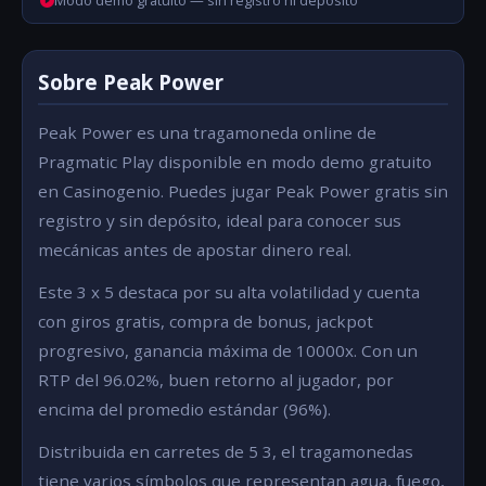
Modo demo gratuito — sin registro ni depósito
Sobre Peak Power
Peak Power es una tragamoneda online de
Pragmatic Play disponible en modo demo gratuito
en Casinogenio. Puedes jugar Peak Power gratis sin
registro y sin depósito, ideal para conocer sus
mecánicas antes de apostar dinero real.
Este 3 x 5 destaca por su alta volatilidad y cuenta
con giros gratis, compra de bonus, jackpot
progresivo, ganancia máxima de 10000x. Con un
RTP del 96.02%, buen retorno al jugador, por
encima del promedio estándar (96%).
Distribuida en carretes de 5 3, el tragamonedas
tiene varios símbolos que representan agua, fuego,