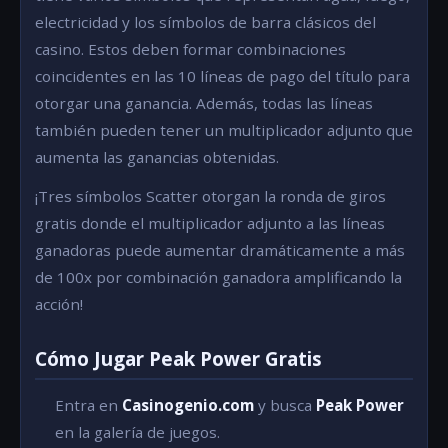
electricidad y los símbolos de barra clásicos del
casino. Estos deben formar combinaciones
coincidentes en las 10 líneas de pago del título para
otorgar una ganancia. Además, todas las líneas
también pueden tener un multiplicador adjunto que
aumenta las ganancias obtenidas.
¡Tres símbolos Scatter otorgan la ronda de giros
gratis donde el multiplicador adjunto a las líneas
ganadoras puede aumentar dramáticamente a más
de 100x por combinación ganadora amplificando la
acción!
Cómo Jugar Peak Power Gratis
Entra en
Casinogenio.com
y busca
Peak Power
en la galería de juegos.