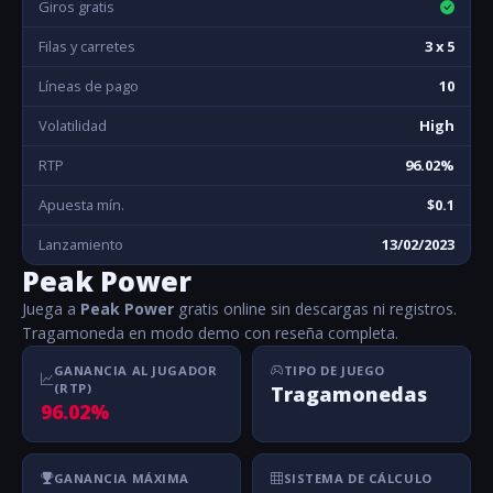
Giros gratis
Filas y carretes
3 x 5
Líneas de pago
10
Volatilidad
High
RTP
96.02%
Apuesta mín.
$0.1
Lanzamiento
13/02/2023
Peak Power
Juega a
Peak Power
gratis online sin descargas ni registros.
Tragamoneda en modo demo con reseña completa.
GANANCIA AL JUGADOR
TIPO DE JUEGO
(RTP)
Tragamonedas
96.02%
GANANCIA MÁXIMA
SISTEMA DE CÁLCULO