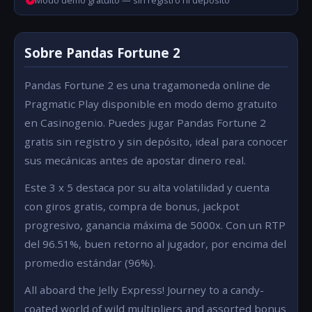
Modo demo gratuito — sin registro ni depósito
Sobre Pandas Fortune 2
Pandas Fortune 2 es una tragamoneda online de
Pragmatic Play disponible en modo demo gratuito
en Casinogenio. Puedes jugar Pandas Fortune 2
gratis sin registro y sin depósito, ideal para conocer
sus mecánicas antes de apostar dinero real.
Este 3 x 5 destaca por su alta volatilidad y cuenta
con giros gratis, compra de bonus, jackpot
progresivo, ganancia máxima de 5000x. Con un RTP
del 96.51%, buen retorno al jugador, por encima del
promedio estándar (96%).
All aboard the Jelly Express! Journey to a candy-
coated world of wild multipliers and assorted bonus