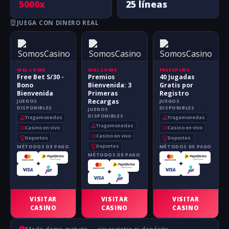
5000x
25 líneas
JUEGA CON DINERO REAL
WELCOME
WELCOME
FREESPINS
Free Bet S/30 -
Premios
40 Jugadas
Bono
Bienvenida: 3
Gratis por
Bienvenida
Primeras
Registro
Recargas
JUEGOS
JUEGOS
DISPONIBLES
DISPONIBLES
JUEGOS
DISPONIBLES
Tragamonedas
Tragamonedas
Tragamonedas
Casino en vivo
Casino en vivo
Casino en vivo
Deportes
Deportes
Deportes
MÉTODOS DE PAGO
MÉTODOS DE PAGO
MÉTODOS DE PAGO
VISITAR
VISITAR
VISITAR
CASINO
CASINO
CASINO