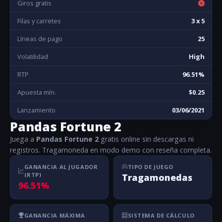
Giros gratis
Filas y carretes
3 x 5
Líneas de pago
25
Volatilidad
High
RTP
96.51%
Apuesta mín.
$0.25
Lanzamiento
03/06/2021
Pandas Fortune 2
Juega a
Pandas Fortune 2
gratis online sin descargas ni
registros. Tragamoneda en modo demo con reseña completa.
GANANCIA AL JUGADOR
TIPO DE JUEGO
(RTP)
Tragamonedas
96.51%
GANANCIA MÁXIMA
SISTEMA DE CÁLCULO