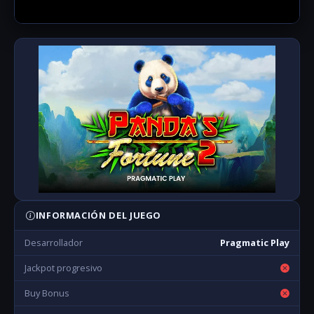
INFORMACIÓN DEL JUEGO
Desarrollador
Pragmatic Play
Jackpot progresivo
Buy Bonus