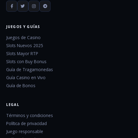
JUEGOS Y GUÍAS
Juegos de Casino
Slots Nuevos 2025
Slots Mayor RTP
Slots con Buy Bonus
Guía de Tragamonedas
Guía Casino en Vivo
Guía de Bonos
LEGAL
Términos y condiciones
Política de privacidad
Juego responsable