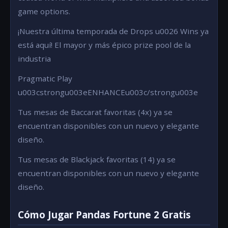
game options.
¡Nuestra última temporada de Drops u0026 Wins ya
está aquí! El mayor y más épico prize pool de la
industria
Pragmatic Play
u003cstrongu003eENHANCEu003c/strongu003e
Tus mesas de Baccarat favoritas (4x) ya se
encuentran disponibles con un nuevo y elegante
diseño.
Tus mesas de Blackjack favoritas (14) ya se
encuentran disponibles con un nuevo y elegante
diseño.
Cómo Jugar Pandas Fortune 2 Gratis