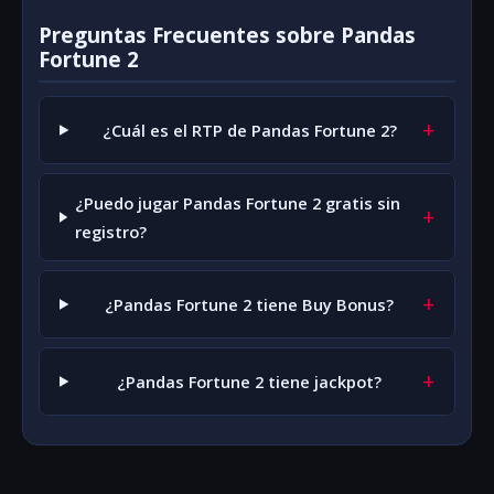
Preguntas Frecuentes sobre Pandas
Fortune 2
¿Cuál es el RTP de Pandas Fortune 2?
¿Puedo jugar Pandas Fortune 2 gratis sin
registro?
¿Pandas Fortune 2 tiene Buy Bonus?
¿Pandas Fortune 2 tiene jackpot?