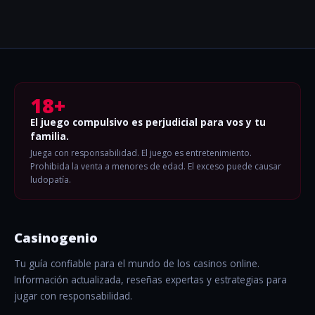
18+
El juego compulsivo es perjudicial para vos y tu
familia.
Juega con responsabilidad. El juego es entretenimiento.
Prohibida la venta a menores de edad. El exceso puede causar
ludopatía.
Casinogenio
Tu guía confiable para el mundo de los casinos online.
Información actualizada, reseñas expertas y estrategias para
jugar con responsabilidad.