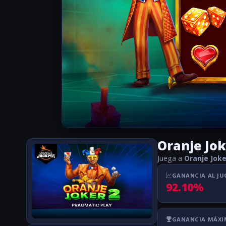
Oranje Jok
Juega a
Oranje Joke
GANANCIA AL JU
92.10%
GANANCIA MÁXI