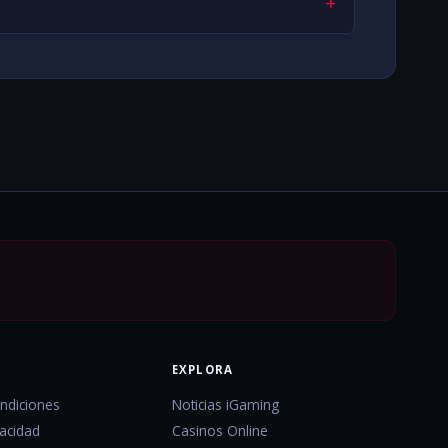
EXPLORA
ndiciones
Noticias iGaming
vacidad
Casinos Online