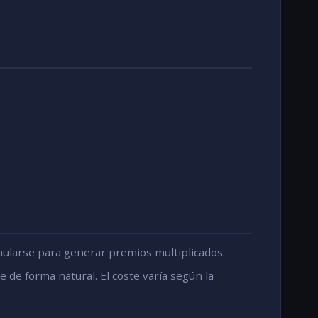
mularse para generar premios multiplicados.
 de forma natural. El coste varía según la