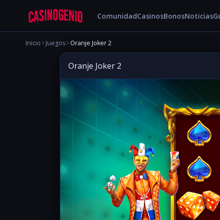
Comunidad
Casinos
Bonos
Noticias
G
Inicio
Juegos
Oranje Joker 2
Oranje Joker 2