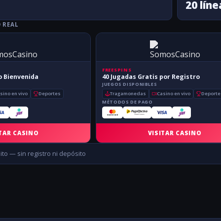
20 líne
 REAL
FREESPINS
no Bienvenida
40 Jugadas Gratis por Registro
JUEGOS DISPONIBLES
sino en vivo
Deportes
Tragamonedas
Casino en vivo
Deporte
MÉTODOS DE PAGO
ITAR CASINO
VISITAR CASINO
o — sin registro ni depósito