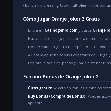
· Build an increasing total multiplier in the bon
Cómo Jugar Oranje Joker 2 Gratis
Entra en
Casinogenio.com
y busca
Oranje Jo
Haz clic en el juego para abrir la demo gratui
No necesitas registro ni depósito — el modo d
Ajusta la apuesta con los controles del juego 
Explora la tabla de pagos (i) para entender lo
Función Bonus de Oranje Joker 2
Giros gratis:
Se activan con los símbolos scat
Buy Bonus (Compra de Bonus):
Puedes activa
apuesta.