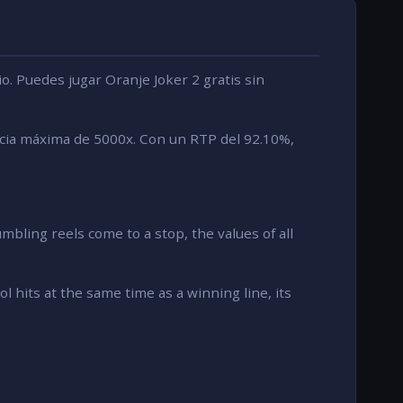
. Puedes jugar Oranje Joker 2 gratis sin
ancia máxima de 5000x. Con un RTP del 92.10%,
bling reels come to a stop, the values of all
 hits at the same time as a winning line, its