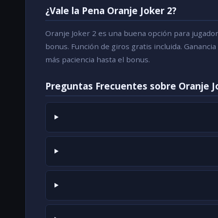
¿Vale la Pena Oranje Joker 2?
Oranje Joker 2 es una buena opción para jugador
bonus. Función de giros gratis incluida. Gananci
más paciencia hasta el bonus.
Preguntas Frecuentes sobre Oranje J