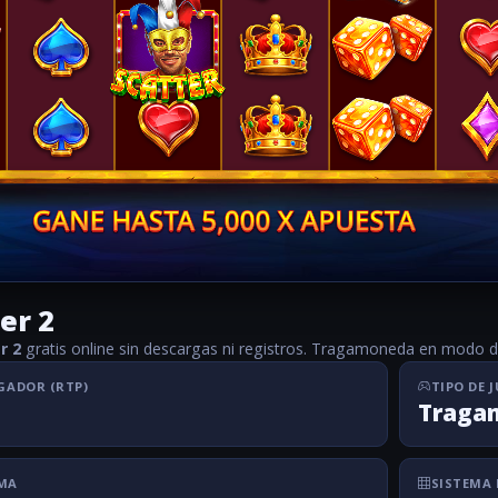
er 2
r 2
gratis online sin descargas ni registros. Tragamoneda en modo
GADOR (RTP)
TIPO DE 
Traga
MA
SISTEMA 