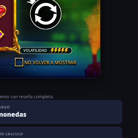
 demo con reseña completa.
JUEGO
monedas
DE CÁLCULO