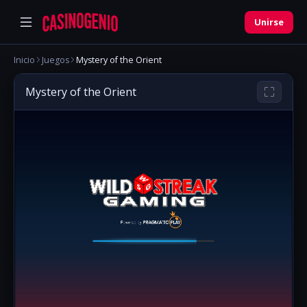
Unirse
Inicio
Juegos
Mystery of the Orient
Mystery of the Orient