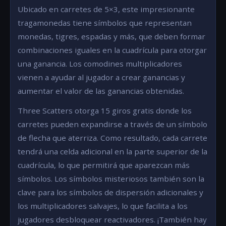
Ubicado en carretes de 5×3, este impresionante
tragamonedas tiene símbolos que representan
monedas, tigres, espadas y más, que deben formar
combinaciones iguales en la cuadrícula para otorgar
una ganancia. Los comodines multiplicadores
vienen a ayudar al jugador a crear ganancias y
aumentar el valor de las ganancias obtenidas.
Three Scatters otorga 15 giros gratis donde los
carretes pueden expandirse a través de un símbolo
de flecha que aterriza. Como resultado, cada carrete
tendrá una celda adicional en la parte superior de la
cuadrícula, lo que permitirá que aparezcan más
símbolos. Los símbolos misteriosos también son la
clave para los símbolos de dispersión adicionales y
los multiplicadores salvajes, lo que facilita a los
jugadores desbloquear reactivadores. ¡También hay