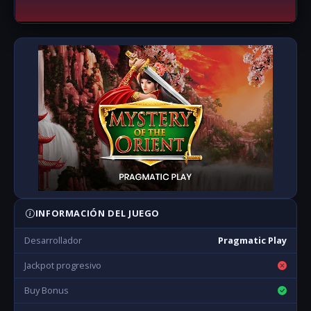
INFORMACIÓN DEL JUEGO
Desarrollador
Pragmatic Play
Jackpot progresivo
Buy Bonus