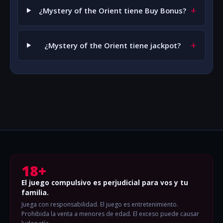
¿Mystery of the Orient tiene Buy Bonus?
¿Mystery of the Orient tiene jackpot?
18+
El juego compulsivo es perjudicial para vos y tu
familia.
Juega con responsabilidad. El juego es entretenimiento.
Prohibida la venta a menores de edad. El exceso puede causar