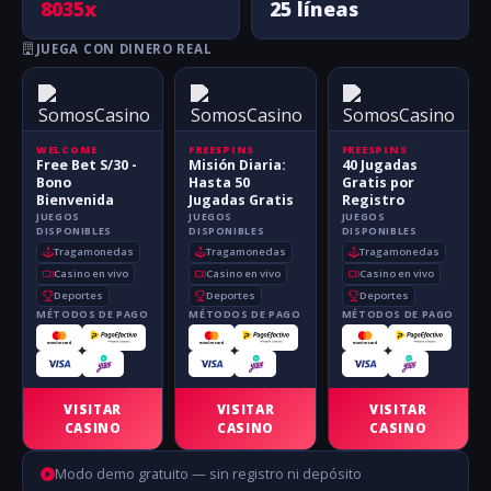
8035x
25 líneas
JUEGA CON DINERO REAL
WELCOME
FREESPINS
FREESPINS
Free Bet S/30 -
Misión Diaria:
40 Jugadas
Bono
Hasta 50
Gratis por
Bienvenida
Jugadas Gratis
Registro
JUEGOS
JUEGOS
JUEGOS
DISPONIBLES
DISPONIBLES
DISPONIBLES
Tragamonedas
Tragamonedas
Tragamonedas
Casino en vivo
Casino en vivo
Casino en vivo
Deportes
Deportes
Deportes
MÉTODOS DE PAGO
MÉTODOS DE PAGO
MÉTODOS DE PAGO
VISITAR
VISITAR
VISITAR
CASINO
CASINO
CASINO
Modo demo gratuito — sin registro ni depósito