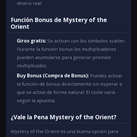
dinero real.
Función Bonus de Mystery of the
Orient
Giros gratis:
Se activan con los símbolos scatter.
Durante la función bonus los multiplicadores
pueden acumularse para generar premios
multiplicados.
Buy Bonus (Compra de Bonus):
Puedes activar
la función de bonus directamente sin esperar a
que se active de forma natural. El coste varía
según la apuesta.
¿Vale la Pena Mystery of the Orient?
Mystery of the Orient es una buena opción para