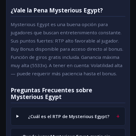
¿Vale la Pena Mysterious Egypt?
Mysterious Egypt es una buena opción para
jugadores que buscan entretenimiento constante.
Sus puntos fuertes: RTP alto favorable al jugador.
Buy Bonus disponible para acceso directo al bonus.
Función de giros gratis incluida. Ganancia máxima
muy alta (5533x). A tener en cuenta: Volatilidad alta
— puede requerir más paciencia hasta el bonus.
Preguntas Frecuentes sobre
Mysterious Egypt
¿Cuál es el RTP de Mysterious Egypt?