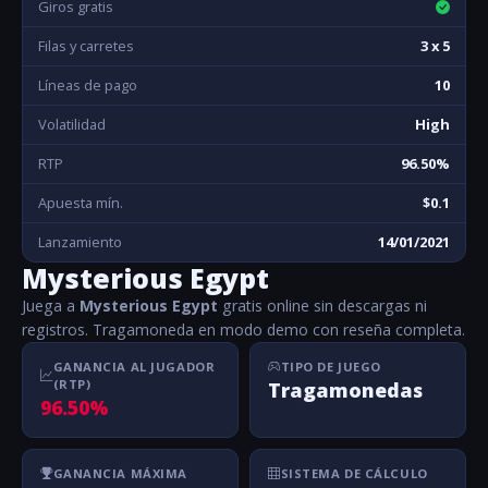
Giros gratis
Filas y carretes
3 x 5
Líneas de pago
10
Volatilidad
High
RTP
96.50%
Apuesta mín.
$0.1
Lanzamiento
14/01/2021
Mysterious Egypt
Juega a
Mysterious Egypt
gratis online sin descargas ni
registros. Tragamoneda en modo demo con reseña completa.
GANANCIA AL JUGADOR
TIPO DE JUEGO
(RTP)
Tragamonedas
96.50%
GANANCIA MÁXIMA
SISTEMA DE CÁLCULO