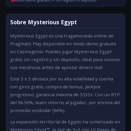
Modo demo gratuito — sin registro ni depósito
Sobre Mysterious Egypt
Mysterious Egypt es una tragamoneda online de
Pragmatic Play disponible en modo demo gratuito
en Casinogenio. Puedes jugar Mysterious Egypt
gratis sin registro y sin depósito, ideal para conocer
sus mecánicas antes de apostar dinero real.
Este 3 x 5 destaca por su alta volatilidad y cuenta
con giros gratis, compra de bonus, jackpot
progresivo, ganancia máxima de 5533x. Con un RTP
del 96.50%, buen retorno al jugador, por encima del
promedio estándar (96%).
La expansión territorial de Egipto ha comenzado en
Misterioso Egypt™, la slot de 5×3 con 10 líneas de