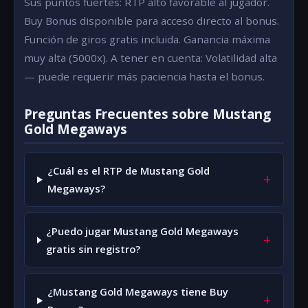
Sus puntos fuertes: RTP alto favorable al jugador.
Buy Bonus disponible para acceso directo al bonus.
Función de giros gratis incluida. Ganancia máxima
muy alta (5000x). A tener en cuenta: Volatilidad alta
— puede requerir más paciencia hasta el bonus.
Preguntas Frecuentes sobre Mustang
Gold Megaways
¿Cuál es el RTP de Mustang Gold
Megaways?
¿Puedo jugar Mustang Gold Megaways
gratis sin registro?
¿Mustang Gold Megaways tiene Buy