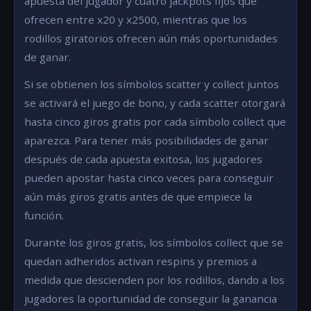
apuesta del jugador y cuatro jackpots fijos que
ofrecen entre x20 y x2500, mientras que los
rodillos giratorios ofrecen aún más oportunidades
de ganar.
Si se obtienen los símbolos scatter y collect juntos
se activará el juego de bono, y cada scatter otorgará
hasta cinco giros gratis por cada símbolo collect que
aparezca. Para tener más posibilidades de ganar
después de cada apuesta exitosa, los jugadores
pueden apostar hasta cinco veces para conseguir
aún más giros gratis antes de que empiece la
función.
Durante los giros gratis, los símbolos collect que se
quedan adheridos activan respins y premios a
medida que descienden por los rodillos, dando a los
jugadores la oportunidad de conseguir la ganancia