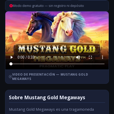
Modo demo gratuito — sin registro ni depósito
VIDEO DE PRESENTACIÓN — MUSTANG GOLD
MEGAWAYS
Sobre Mustang Gold Megaways
Mustang Gold Megaways es una tragamoneda