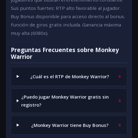
Sus puntos fuertes: RTP alto favorable al jugador.
Buy Bonus disponible para acceso directo al bonus.
Función de giros gratis incluida. Ganancia máxima
muy alta (6080x).
Preguntas Frecuentes sobre Monkey
Warrior
¿Cuál es el RTP de Monkey Warrior?
¿Puedo jugar Monkey Warrior gratis sin
registro?
¿Monkey Warrior tiene Buy Bonus?