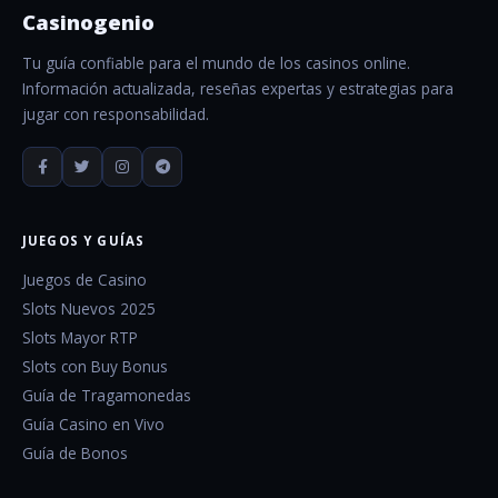
Casinogenio
Tu guía confiable para el mundo de los casinos online.
Información actualizada, reseñas expertas y estrategias para
jugar con responsabilidad.
JUEGOS Y GUÍAS
Juegos de Casino
Slots Nuevos 2025
Slots Mayor RTP
Slots con Buy Bonus
Guía de Tragamonedas
Guía Casino en Vivo
Guía de Bonos