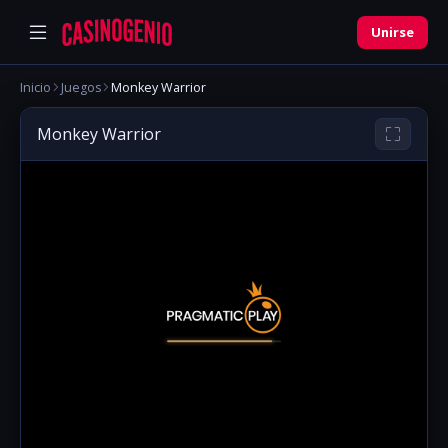
Unirse
Inicio
Juegos
Monkey Warrior
Monkey Warrior