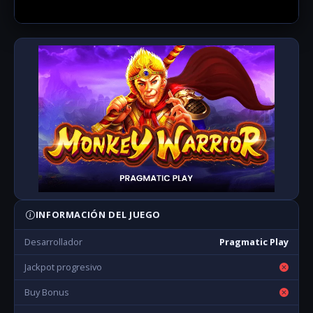
INFORMACIÓN DEL JUEGO
Desarrollador
Pragmatic Play
Jackpot progresivo
Buy Bonus