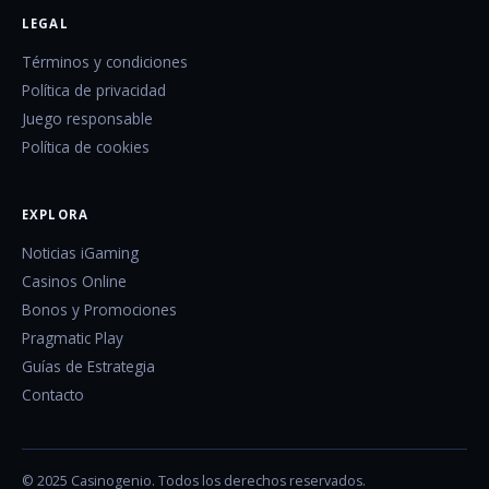
LEGAL
Términos y condiciones
Política de privacidad
Juego responsable
Política de cookies
EXPLORA
Noticias iGaming
Casinos Online
Bonos y Promociones
Pragmatic Play
Guías de Estrategia
Contacto
© 2025 Casinogenio. Todos los derechos reservados.