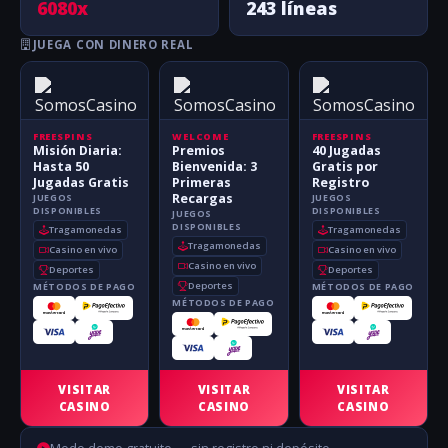
6080x
243 líneas
JUEGA CON DINERO REAL
FREESPINS
WELCOME
FREESPINS
Misión Diaria:
Premios
40 Jugadas
Hasta 50
Bienvenida: 3
Gratis por
Jugadas Gratis
Primeras
Registro
Recargas
JUEGOS
JUEGOS
DISPONIBLES
DISPONIBLES
JUEGOS
DISPONIBLES
Tragamonedas
Tragamonedas
Tragamonedas
Casino en vivo
Casino en vivo
Casino en vivo
Deportes
Deportes
Deportes
MÉTODOS DE PAGO
MÉTODOS DE PAGO
MÉTODOS DE PAGO
VISITAR
VISITAR
VISITAR
CASINO
CASINO
CASINO