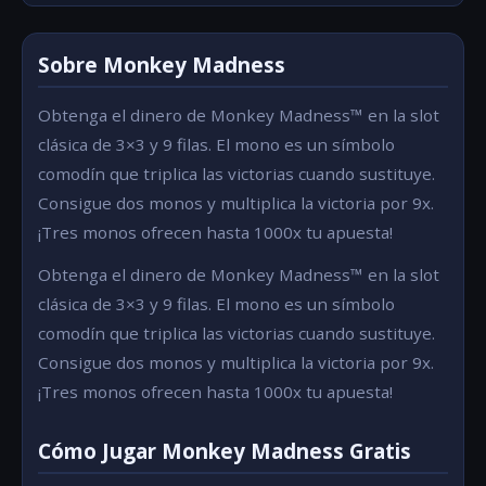
Sobre Monkey Madness
Obtenga el dinero de Monkey Madness™ en la slot
clásica de 3×3 y 9 filas. El mono es un símbolo
comodín que triplica las victorias cuando sustituye.
Consigue dos monos y multiplica la victoria por 9x.
¡Tres monos ofrecen hasta 1000x tu apuesta!
Obtenga el dinero de Monkey Madness™ en la slot
clásica de 3×3 y 9 filas. El mono es un símbolo
comodín que triplica las victorias cuando sustituye.
Consigue dos monos y multiplica la victoria por 9x.
¡Tres monos ofrecen hasta 1000x tu apuesta!
Cómo Jugar Monkey Madness Gratis