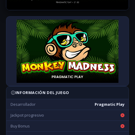
INFORMACIÓN DEL JUEGO
Desarrollador
Pragmatic Play
Jackpot progresivo
Buy Bonus