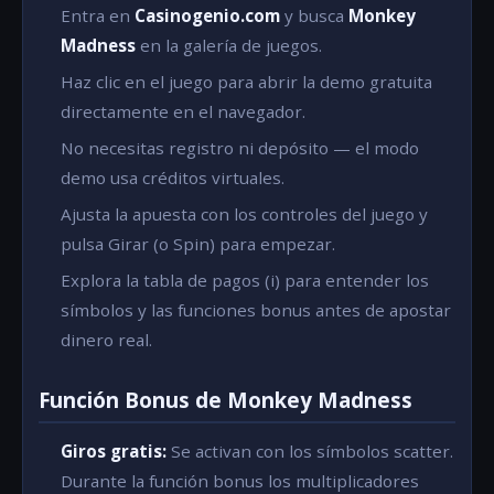
Entra en
Casinogenio.com
y busca
Monkey
Madness
en la galería de juegos.
Haz clic en el juego para abrir la demo gratuita
directamente en el navegador.
No necesitas registro ni depósito — el modo
demo usa créditos virtuales.
Ajusta la apuesta con los controles del juego y
pulsa Girar (o Spin) para empezar.
Explora la tabla de pagos (i) para entender los
símbolos y las funciones bonus antes de apostar
dinero real.
Función Bonus de Monkey Madness
Giros gratis:
Se activan con los símbolos scatter.
Durante la función bonus los multiplicadores