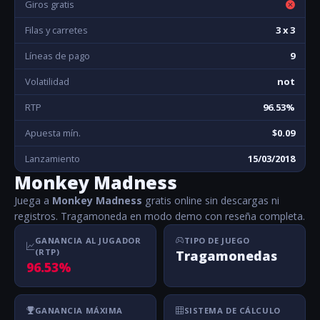
Giros gratis
Filas y carretes
3 x 3
Líneas de pago
9
Volatilidad
not
RTP
96.53%
Apuesta mín.
$0.09
Lanzamiento
15/03/2018
Monkey Madness
Juega a
Monkey Madness
gratis online sin descargas ni
registros. Tragamoneda en modo demo con reseña completa.
GANANCIA AL JUGADOR
TIPO DE JUEGO
(RTP)
Tragamonedas
96.53%
GANANCIA MÁXIMA
SISTEMA DE CÁLCULO