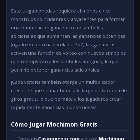
Este tragamonedas requiere al menos cinco
monstruos coincidentes y adyacentes para formar
una combinación ganadora con símbolos
adicionales que aumentan las ganancias obtenidas.
Jugado en una cuadrícula de 7×7, las ganancias
activan una función de volteo con nuevos símbolos
que reemplazan a los símbolos antiguos, lo que
permite obtener ganancias adicionales.
¡Cada victoria también otorga un multiplicador
creciente que se mantiene a lo largo de la ronda de
giros gratis, lo que permite a los jugadores crear
rápidamente ganancias monstruosas!
Cómo Jugar Mochimon Gratis
Entra en
Casinogenio.com
y busca
Mochimon