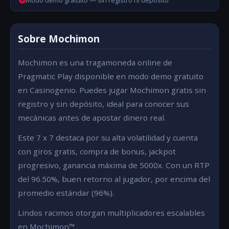
Modo demo gratuito — sin registro ni depósito
Sobre Mochimon
Mochimon es una tragamoneda online de
Pragmatic Play disponible en modo demo gratuito
en Casinogenio. Puedes jugar Mochimon gratis sin
registro y sin depósito, ideal para conocer sus
mecánicas antes de apostar dinero real.
Este 7 x 7 destaca por su alta volatilidad y cuenta
con giros gratis, compra de bonus, jackpot
progresivo, ganancia máxima de 5000x. Con un RTP
del 96.50%, buen retorno al jugador, por encima del
promedio estándar (96%).
Lindos racimos otorgan multiplicadores escalables
en Mochimon™