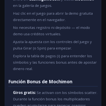
en la galería de juegos.
Haz clic en el juego para abrir la demo gratuita
directamente en el navegador.
No necesitas registro ni depósito — el modo
demo usa créditos virtuales.
Ajusta la apuesta con los controles del juego y
pulsa Girar (o Spin) para empezar.
Explora la tabla de pagos (i) para entender los
símbolos y las funciones bonus antes de apostar
dinero real.
Función Bonus de Mochimon
Giros gratis:
Se activan con los símbolos scatter.
Durante la función bonus los multiplicadores
pueden acumularse para generar premios