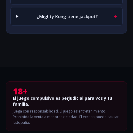
¿Mighty Kong tiene jackpot?
18+
El juego compulsivo es perjudicial para vos y tu
familia.
Juega con responsabilidad. El juego es entretenimiento.
Prohibida la venta a menores de edad. El exceso puede causar
ludopatía.