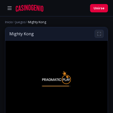
Unirse
Inicio
Juegos
Mighty Kong
Mighty Kong