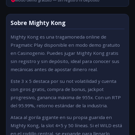
Modo demo gratuito — sin registro ni depósito
Sobre Mighty Kong
Mighty Kong es una tragamoneda online de
Pragmatic Play disponible en modo demo gratuito
en Casinogenio. Puedes jugar Mighty Kong gratis
sin registro y sin depósito, ideal para conocer sus
mecánicas antes de apostar dinero real.
Este 3 x 5 destaca por su not volatilidad y cuenta
con giros gratis, compra de bonus, jackpot
progresivo, ganancia máxima de 955x. Con un RTP
del 95.99%, retorno estándar de la industria.
Ataca al gorila gigante en su propia guarida en
Mighty Kong, la slot 4×5 y 50 líneas. Si el WILD está
en el rodillo central, se expande para llenarlo