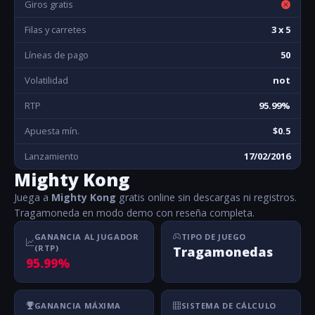
Giros gratis
Filas y carretes
3 x 5
Líneas de pago
50
Volatilidad
not
RTP
95.99%
Apuesta mín.
$0.5
Lanzamiento
17/02/2016
Mighty Kong
Juega a
Mighty Kong
gratis online sin descargas ni registros.
Tragamoneda en modo demo con reseña completa.
GANANCIA AL JUGADOR
TIPO DE JUEGO
(RTP)
Tragamonedas
95.99%
GANANCIA MÁXIMA
SISTEMA DE CÁLCULO