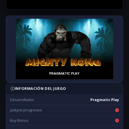
INFORMACIÓN DEL JUEGO
Desarrollador
Pragmatic Play
Jackpot progresivo
Buy Bonus