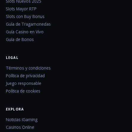
Slots Nuevos 2025
Slots Mayor RTP
Slots con Buy Bonus
Guía de Tragamonedas
Guía Casino en Vivo
Guía de Bonos
LEGAL
Términos y condiciones
Política de privacidad
Juego responsable
Política de cookies
EXPLORA
Noticias iGaming
Casinos Online