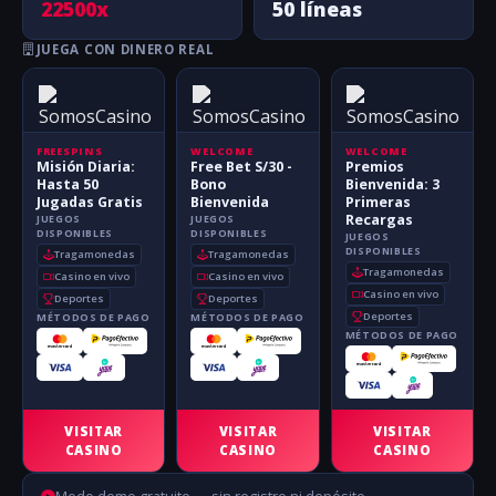
22500x
50 líneas
JUEGA CON DINERO REAL
FREESPINS
WELCOME
WELCOME
Misión Diaria:
Free Bet S/30 -
Premios
Hasta 50
Bono
Bienvenida: 3
Jugadas Gratis
Bienvenida
Primeras
Recargas
JUEGOS
JUEGOS
DISPONIBLES
DISPONIBLES
JUEGOS
DISPONIBLES
Tragamonedas
Tragamonedas
Tragamonedas
Casino en vivo
Casino en vivo
Casino en vivo
Deportes
Deportes
Deportes
MÉTODOS DE PAGO
MÉTODOS DE PAGO
MÉTODOS DE PAGO
VISITAR
VISITAR
VISITAR
CASINO
CASINO
CASINO