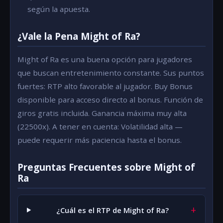
según la apuesta.
¿Vale la Pena Might of Ra?
Might of Ra es una buena opción para jugadores
que buscan entretenimiento constante. Sus puntos
fuertes: RTP alto favorable al jugador. Buy Bonus
disponible para acceso directo al bonus. Función de
giros gratis incluida. Ganancia máxima muy alta
(22500x). A tener en cuenta: Volatilidad alta —
puede requerir más paciencia hasta el bonus.
Preguntas Frecuentes sobre Might of
Ra
¿Cuál es el RTP de Might of Ra?