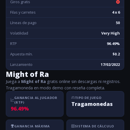
Giros gratis
Filas y carretes
4 x 6
Líneas de pago
50
Volatilidad
Very High
RTP
96.49%
Apuesta mín.
$0.2
Lanzamiento
17/02/2022
Might of Ra
Juega a
Might of Ra
gratis online sin descargas ni registros.
Tragamoneda en modo demo con reseña completa.
GANANCIA AL JUGADOR
TIPO DE JUEGO
(RTP)
Tragamonedas
96.49%
GANANCIA MÁXIMA
SISTEMA DE CÁLCULO