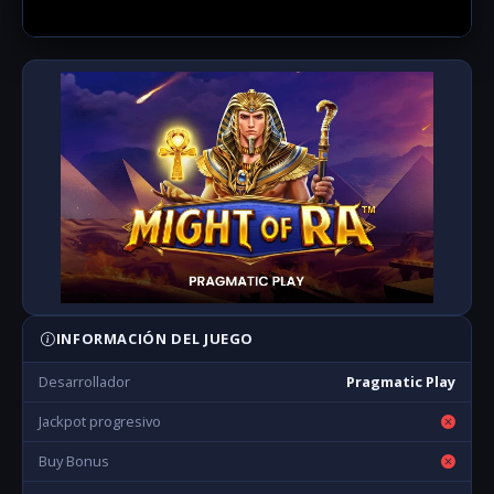
INFORMACIÓN DEL JUEGO
Desarrollador
Pragmatic Play
Jackpot progresivo
Buy Bonus