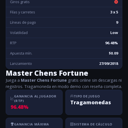
Giros gratis
Filas y carretes
3 x 5
Líneas de pago
9
Volatilidad
Low
RTP
96.48%
Apuesta mín.
$0.09
Lanzamiento
27/09/2018
Master Chens Fortune
Juega a
Master Chens Fortune
gratis online sin descargas ni
registros. Tragamoneda en modo demo con reseña completa.
GANANCIA AL JUGADOR
TIPO DE JUEGO
(RTP)
Tragamonedas
96.48%
GANANCIA MÁXIMA
SISTEMA DE CÁLCULO