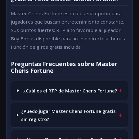
Master Chens Fortune es una buena opción para
jugadores que buscan entretenimiento constante.
Sus puntos fuertes: RTP alto favorable al jugador.
Buy Bonus disponible para acceso directo al bonus.
Función de giros gratis incluida.
Preguntas Frecuentes sobre Master
Chens Fortune
¿Cuál es el RTP de Master Chens Fortune?
¿Puedo jugar Master Chens Fortune gratis
sin registro?