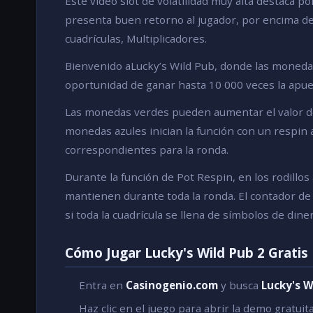
Este video slot de volatilidad muy alta destaca 
presenta buen retorno al jugador, por encima de
cuadrículas, Multiplicadores.
Bienvenido aLucky’s Wild Pub, donde las monedas
oportunidad de ganar hasta 10 000 veces la apue
Las monedas verdes pueden aumentar el valor de 
monedas azules inician la función con un respin 
correspondientes para la ronda.
Durante la función de Pot Respin, en los rodillo
mantienen durante toda la ronda. El contador de 
si toda la cuadrícula se llena de símbolos de din
Cómo Jugar Lucky's Wild Pub 2 Gratis
Entra en
Casinogenio.com
y busca
Lucky's W
Haz clic en el juego para abrir la demo gratui