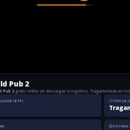
ld Pub 2
d Pub 2
gratis online sin descargas ni registros. Tragamoneda en 
GADOR (RTP)
TIPO DE 
Traga
MA
SISTEMA 