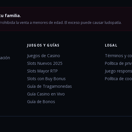
tu familia.
 Prohibida la venta a menores de edad. El exceso puede causar ludopatía.
JUEGOS Y GUÍAS
LEGAL
Juegos de Casino
Términos y co
mación
Slots Nuevos 2025
Política de pri
Slots Mayor RTP
Juego respons
Slots con Buy Bonus
Política de co
Guía de Tragamonedas
Guía Casino en Vivo
Guía de Bonos