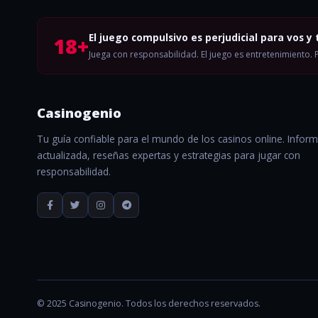
El juego compulsivo es perjudicial para vos y 
18+
Juega con responsabilidad. El juego es entretenimiento.
Casinogenio
Tu guía confiable para el mundo de los casinos online. Infor
actualizada, reseñas expertas y estrategias para jugar con
responsabilidad.
© 2025 Casinogenio. Todos los derechos reservados.