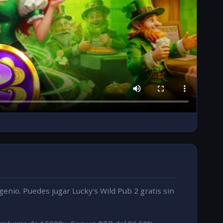
nio. Puedes jugar Lucky's Wild Pub 2 gratis sin