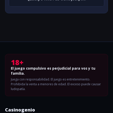
18+
El juego compulsivo es perjudicial para vos y tu
familia.
Juega con responsabilidad. El juego es entretenimiento.
Prohibida la venta a menores de edad. El exceso puede causar
ludopatía.
Casinogenio