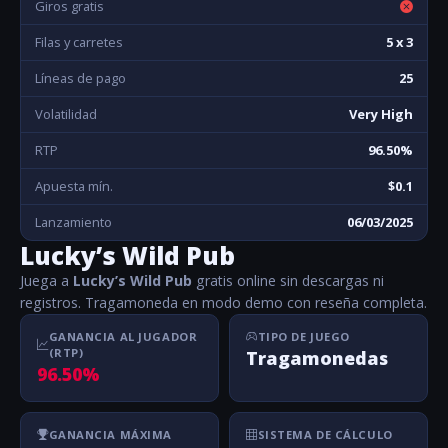
Giros gratis
Filas y carretes
5 x 3
Líneas de pago
25
Volatilidad
Very High
RTP
96.50%
Apuesta mín.
$0.1
Lanzamiento
06/03/2025
Lucky’s Wild Pub
Juega a
Lucky’s Wild Pub
gratis online sin descargas ni
registros. Tragamoneda en modo demo con reseña completa.
GANANCIA AL JUGADOR
TIPO DE JUEGO
(RTP)
Tragamonedas
96.50%
GANANCIA MÁXIMA
SISTEMA DE CÁLCULO