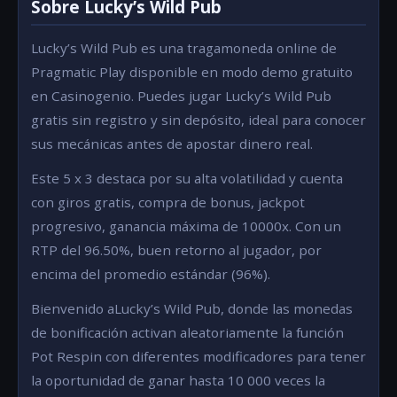
Sobre Lucky’s Wild Pub
Lucky’s Wild Pub es una tragamoneda online de
Pragmatic Play disponible en modo demo gratuito
en Casinogenio. Puedes jugar Lucky’s Wild Pub
gratis sin registro y sin depósito, ideal para conocer
sus mecánicas antes de apostar dinero real.
Este 5 x 3 destaca por su alta volatilidad y cuenta
con giros gratis, compra de bonus, jackpot
progresivo, ganancia máxima de 10000x. Con un
RTP del 96.50%, buen retorno al jugador, por
encima del promedio estándar (96%).
Bienvenido aLucky’s Wild Pub, donde las monedas
de bonificación activan aleatoriamente la función
Pot Respin con diferentes modificadores para tener
la oportunidad de ganar hasta 10 000 veces la