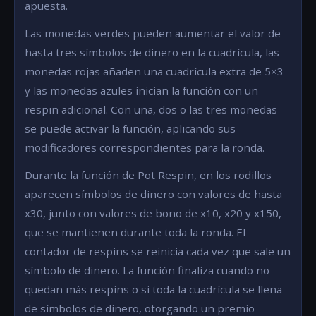
apuesta.
Las monedas verdes pueden aumentar el valor de
hasta tres símbolos de dinero en la cuadrícula, las
monedas rojas añaden una cuadrícula extra de 5×3
y las monedas azules inician la función con un
respin adicional. Con una, dos o las tres monedas
se puede activar la función, aplicando sus
modificadores correspondientes para la ronda.
Durante la función de Pot Respin, en los rodillos
aparecen símbolos de dinero con valores de hasta
x30, junto con valores de bono de x10, x20 y x150,
que se mantienen durante toda la ronda. El
contador de respins se reinicia cada vez que sale un
símbolo de dinero. La función finaliza cuando no
quedan más respins o si toda la cuadrícula se llena
de símbolos de dinero, otorgando un premio