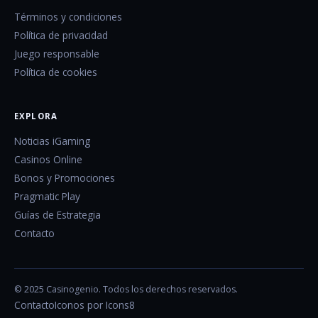
Términos y condiciones
Política de privacidad
Juego responsable
Política de cookies
EXPLORA
Noticias iGaming
Casinos Online
Bonos y Promociones
Pragmatic Play
Guías de Estrategia
Contacto
© 2025 Casinogenio. Todos los derechos reservados.
Contacto
Iconos por Icons8