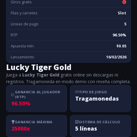
Giros gratis
Filas y carretes
Slot
Líneas de pago
5
RTP
96.50%
Apuesta mín.
$0.05
Lanzamiento
16/02/2026
Lucky Tiger Gold
Juega a
Lucky Tiger Gold
gratis online sin descargas ni
registros. Tragamoneda en modo demo con reseña completa.
GANANCIA AL JUGADOR
TIPO DE JUEGO
(RTP)
Tragamonedas
96.50%
GANANCIA MÁXIMA
SISTEMA DE CÁLCULO
25000x
5 líneas