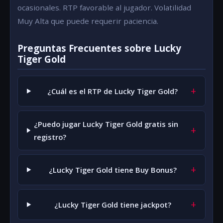
ocasionales. RTP favorable al jugador. Volatilidad
Muy Alta que puede requerir paciencia.
Preguntas Frecuentes sobre Lucky
Tiger Gold
¿Cuál es el RTP de Lucky Tiger Gold?
¿Puedo jugar Lucky Tiger Gold gratis sin
registro?
¿Lucky Tiger Gold tiene Buy Bonus?
¿Lucky Tiger Gold tiene jackpot?