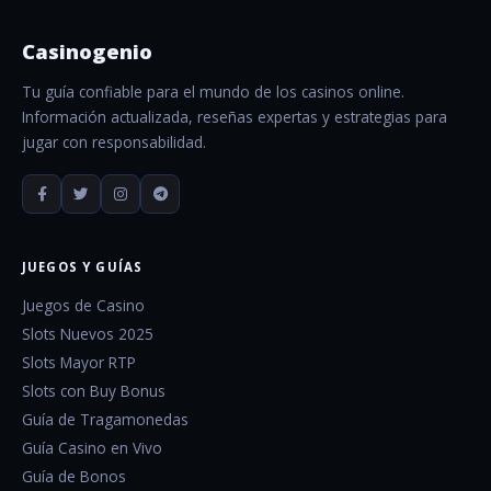
Casinogenio
Tu guía confiable para el mundo de los casinos online.
Información actualizada, reseñas expertas y estrategias para
jugar con responsabilidad.
JUEGOS Y GUÍAS
Juegos de Casino
Slots Nuevos 2025
Slots Mayor RTP
Slots con Buy Bonus
Guía de Tragamonedas
Guía Casino en Vivo
Guía de Bonos