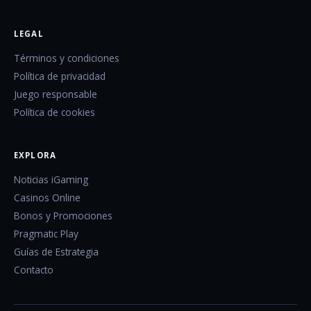
LEGAL
Términos y condiciones
Política de privacidad
Juego responsable
Política de cookies
EXPLORA
Noticias iGaming
Casinos Online
Bonos y Promociones
Pragmatic Play
Guías de Estrategia
Contacto