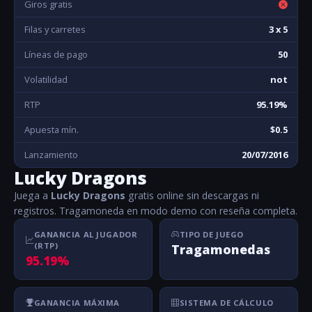
Giros gratis
Filas y carretes
3 x 5
Líneas de pago
50
Volatilidad
not
RTP
95.19%
Apuesta mín.
$0.5
Lanzamiento
20/07/2016
Lucky Dragons
Juega a
Lucky Dragons
gratis online sin descargas ni
registros. Tragamoneda en modo demo con reseña completa.
GANANCIA AL JUGADOR
TIPO DE JUEGO
(RTP)
Tragamonedas
95.19%
GANANCIA MÁXIMA
SISTEMA DE CÁLCULO