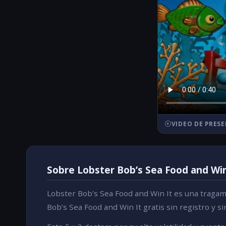
VIDEO DE PRES
Sobre Lobster Bob’s Sea Food and Win
Lobster Bob’s Sea Food and Win It es una traga
Bob’s Sea Food and Win It gratis sin registro y s