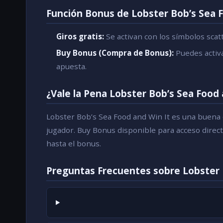
Función Bonus de Lobster Bob’s Sea F
Giros gratis:
Se activan con los símbolos scat
Buy Bonus (Compra de Bonus):
Puedes activa
apuesta.
¿Vale la Pena Lobster Bob’s Sea Food 
Lobster Bob’s Sea Food and Win It es una buena 
jugador. Buy Bonus disponible para acceso directo
hasta el bonus.
Preguntas Frecuentes sobre Lobster 