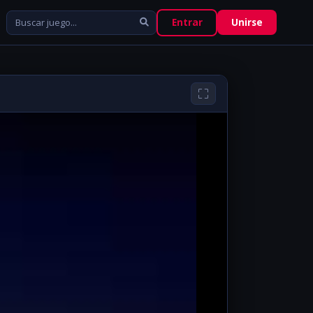
Entrar
Unirse
Buscar juego...