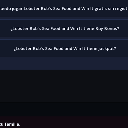
uedo jugar Lobster Bob’s Sea Food and Win It gratis sin regist
¿Lobster Bob’s Sea Food and Win It tiene Buy Bonus?
¿Lobster Bob’s Sea Food and Win It tiene jackpot?
tu familia.