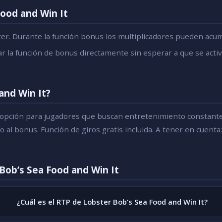
ood and Win It
ter. Durante la función bonus los multiplicadores pueden acu
r la función de bonus directamente sin esperar a que se active
and Win It?
opción para jugadores que buscan entretenimiento constante. 
 al bonus. Función de giros gratis incluida. A tener en cuenta
Bob’s Sea Food and Win It
¿Cuál es el RTP de Lobster Bob’s Sea Food and Win It?