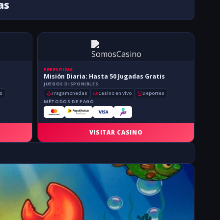
as
FREESPINS
Misión Diaria: Hasta 50 Jugadas Gratis
JUEGOS DISPONIBLES
s
Tragamonedas
Casino en vivo
Deportes
MÉTODOS DE PAGO
VISITAR CASINO