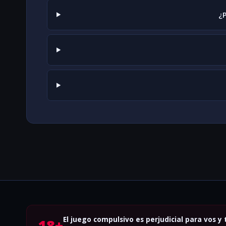
¿P
El juego compulsivo es perjudicial para vos y 
18+