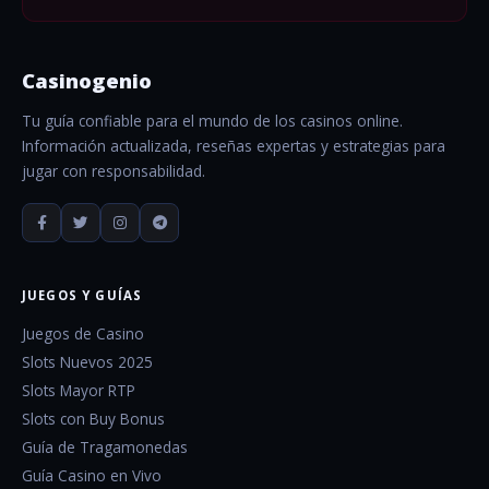
Casinogenio
Tu guía confiable para el mundo de los casinos online.
Información actualizada, reseñas expertas y estrategias para
jugar con responsabilidad.
JUEGOS Y GUÍAS
Juegos de Casino
Slots Nuevos 2025
Slots Mayor RTP
Slots con Buy Bonus
Guía de Tragamonedas
Guía Casino en Vivo