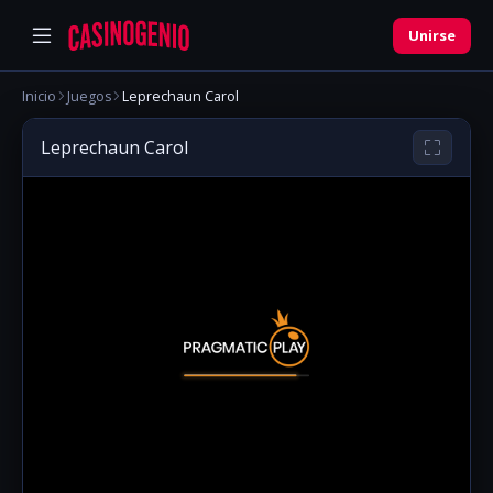
Unirse
Inicio
Juegos
Leprechaun Carol
Leprechaun Carol