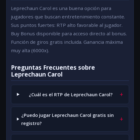
Leprechaun Carol es una buena opción para
jugadores que buscan entretenimiento constante.
Sus puntos fuertes: RTP alto favorable al jugador.
Buy Bonus disponible para acceso directo al bonus.
Función de giros gratis incluida. Ganancia máxima
muy alta (6000x).
Preguntas Frecuentes sobre
Leprechaun Carol
¿Cuál es el RTP de Leprechaun Carol?
¿Puedo jugar Leprechaun Carol gratis sin
registro?