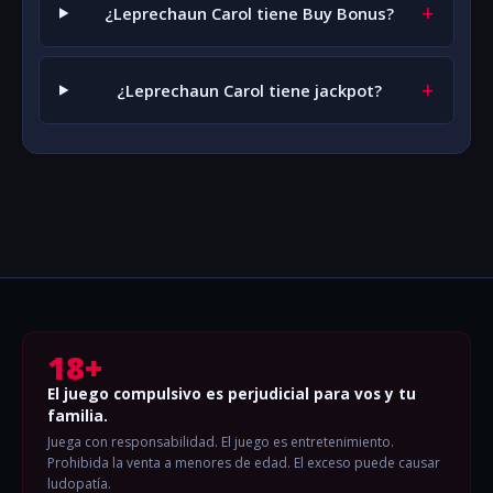
¿Leprechaun Carol tiene Buy Bonus?
¿Leprechaun Carol tiene jackpot?
18+
El juego compulsivo es perjudicial para vos y tu
familia.
Juega con responsabilidad. El juego es entretenimiento.
Prohibida la venta a menores de edad. El exceso puede causar
ludopatía.