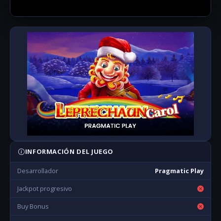
INFORMACIÓN DEL JUEGO
Desarrollador
Pragmatic Play
Jackpot progresivo
Buy Bonus