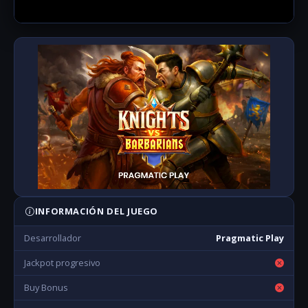
INFORMACIÓN DEL JUEGO
Desarrollador
Pragmatic Play
Jackpot progresivo
Buy Bonus