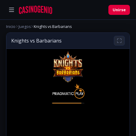
Unirse
Inicio
Juegos
Knights vs Barbarians
Knights vs Barbarians