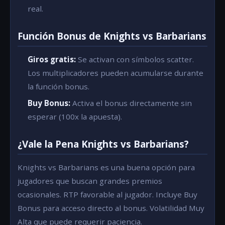
real.
Función Bonus de Knights vs Barbarians
Giros gratis:
Se activan con símbolos scatter.
Los multiplicadores pueden acumularse durante
la función bonus.
Buy Bonus:
Activa el bonus directamente sin
esperar (100x la apuesta).
¿Vale la Pena Knights vs Barbarians?
Knights vs Barbarians es una buena opción para
jugadores que buscan grandes premios
ocasionales. RTP favorable al jugador. Incluye Buy
Bonus para acceso directo al bonus. Volatilidad Muy
Alta que puede requerir paciencia.