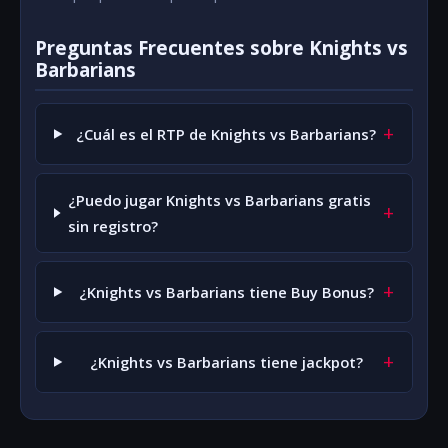
Preguntas Frecuentes sobre Knights vs
Barbarians
¿Cuál es el RTP de Knights vs Barbarians?
¿Puedo jugar Knights vs Barbarians gratis
sin registro?
¿Knights vs Barbarians tiene Buy Bonus?
¿Knights vs Barbarians tiene jackpot?