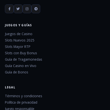
JUEGOS Y GUÍAS
Juegos de Casino
Slots Nuevos 2025
Slots Mayor RTP
Slots con Buy Bonus
Guía de Tragamonedas
Guía Casino en Vivo
Guía de Bonos
LEGAL
Términos y condiciones
Política de privacidad
Juego responsable