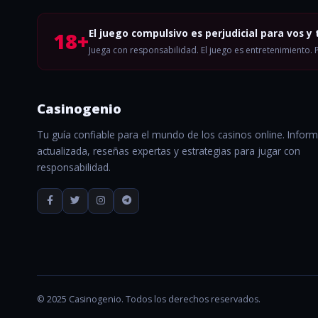
El juego compulsivo es perjudicial para vos y 
18+
Juega con responsabilidad. El juego es entretenimiento.
Casinogenio
Tu guía confiable para el mundo de los casinos online. Infor
actualizada, reseñas expertas y estrategias para jugar con
responsabilidad.
© 2025 Casinogenio. Todos los derechos reservados.