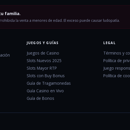
tu familia.
 Prohibida la venta a menores de edad. El exceso puede causar ludopatía.
JUEGOS Y GUÍAS
LEGAL
Juegos de Casino
Términos y co
mación
Slots Nuevos 2025
Política de pri
Slots Mayor RTP
Juego respons
Slots con Buy Bonus
Política de co
Guía de Tragamonedas
Guía Casino en Vivo
Guía de Bonos