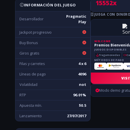
15552x
INFORMACIÓN DEL JUEGO
JUEGA CON DINERO
Pragmatic
Desarrollador
Play
Jackpot progresivo
WELCOME
Buy Bonus
Premios Bienvenid
JUEGOS DISPONIBLES
Giros gratis
Tragamonedas
Ca
MÉTODOS DE PAGO
Filas y carretes
4 x 6
Líneas de pago
4096
VIS
Volatilidad
not
Modo demo gratuit
RTP
96.01%
Apuesta mín.
$0.5
Lanzamiento
27/07/2017