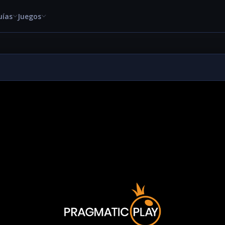
uías
Juegos