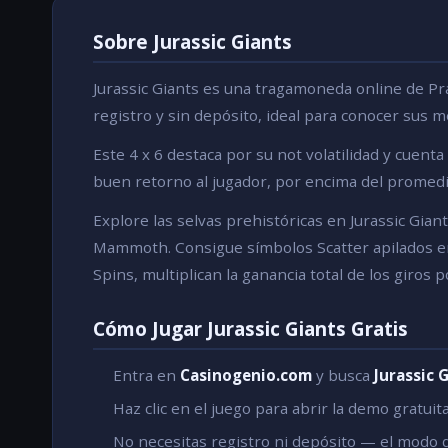
Sobre Jurassic Giants
Jurassic Giants es una tragamoneda online de Pr
registro y sin depósito, ideal para conocer sus m
Este 4 x 6 destaca por su not volatilidad y cuen
buen retorno al jugador, por encima del promedi
Explore las selvas prehistóricas en Jurassic Gian
Mammoth. Consigue símbolos Scatter apilados en t
Spins, multiplican la ganancia total de los giros p
Cómo Jugar Jurassic Giants Gratis
Entra en
Casinogenio.com
y busca
Jurassic 
Haz clic en el juego para abrir la demo gratui
No necesitas registro ni depósito — el modo d