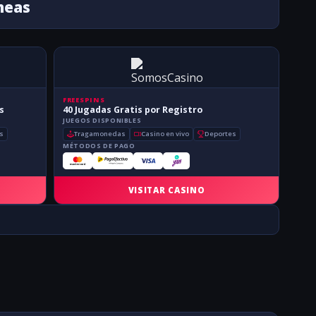
íneas
FREESPINS
s
40 Jugadas Gratis por Registro
JUEGOS DISPONIBLES
s
Tragamonedas
Casino en vivo
Deportes
MÉTODOS DE PAGO
VISITAR CASINO