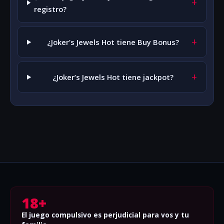
registro?
¿Joker’s Jewels Hot tiene Buy Bonus?
¿Joker’s Jewels Hot tiene jackpot?
18+
El juego compulsivo es perjudicial para vos y tu