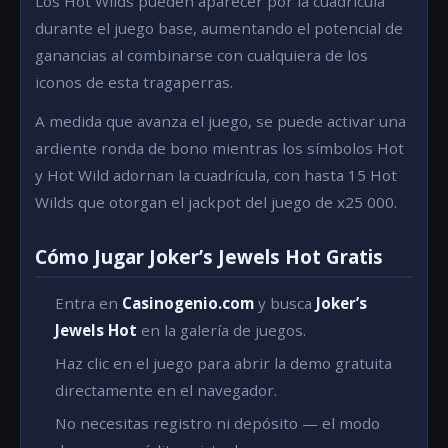
Los Hot Wilds pueden aparecer por la cuadrícula
durante el juego base, aumentando el potencial de
ganancias al combinarse con cualquiera de los
iconos de esta tragaperras.
A medida que avanza el juego, se puede activar una
ardiente ronda de bono mientras los símbolos Hot
y Hot Wild adornan la cuadrícula, con hasta 15 Hot
Wilds que otorgan el jackpot del juego de x25 000.
Cómo Jugar Joker’s Jewels Hot Gratis
Entra en
Casinogenio.com
y busca
Joker’s
Jewels Hot
en la galería de juegos.
Haz clic en el juego para abrir la demo gratuita
directamente en el navegador.
No necesitas registro ni depósito — el modo