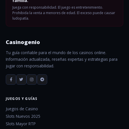
familia.
Juega con responsabilidad. El juego es entretenimiento.
Prohibida la venta a menores de edad. El exceso puede causar
ludopatía.
Casinogenio
Tu guía confiable para el mundo de los casinos online.
Información actualizada, reseñas expertas y estrategias para
jugar con responsabilidad.
JUEGOS Y GUÍAS
Juegos de Casino
Slots Nuevos 2025
Slots Mayor RTP