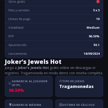
Giros gratis
Filas y carretes
5 x 3
Líneas de pago
10
Volatilidad
Medium
RTP
96.50%
Apuesta mín.
$0.1
Lanzamiento
16/09/2024
Joker’s Jewels Hot
Juega a
Joker’s Jewels Hot
gratis online sin descargas ni
registros. Tragamoneda en modo demo con reseña completa.
GANANCIA AL JUGADOR
TIPO DE JUEGO
(RTP)
Tragamonedas
96.50%
GANANCIA MÁXIMA
SISTEMA DE CÁLCULO