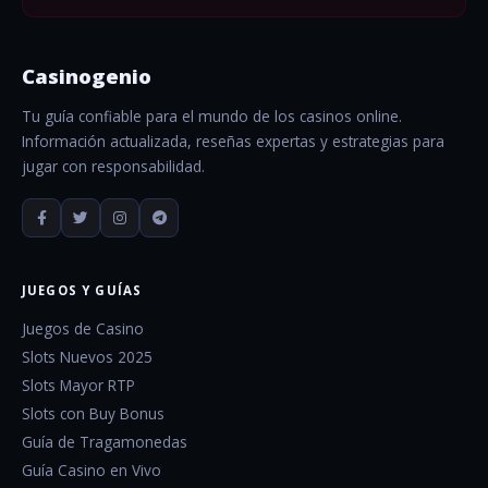
Casinogenio
Tu guía confiable para el mundo de los casinos online.
Información actualizada, reseñas expertas y estrategias para
jugar con responsabilidad.
JUEGOS Y GUÍAS
Juegos de Casino
Slots Nuevos 2025
Slots Mayor RTP
Slots con Buy Bonus
Guía de Tragamonedas
Guía Casino en Vivo