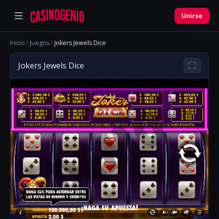
Unirse
Inicio
Juegos
Jokers Jewels Dice
Jokers Jewels Dice