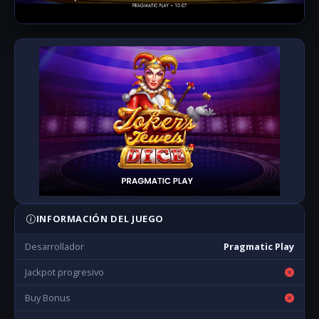
INFORMACIÓN DEL JUEGO
Desarrollador
Pragmatic Play
Jackpot progresivo
Buy Bonus