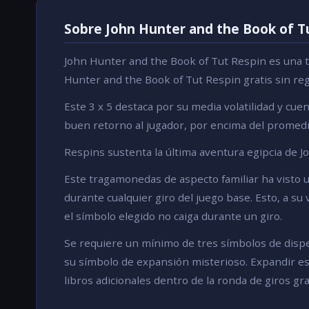
Sobre John Hunter and the Book of T
John Hunter and the Book of Tut Respin es una 
Hunter and the Book of Tut Respin gratis sin reg
Este 3 x 5 destaca por su media volatilidad y cu
buen retorno al jugador, por encima del promedi
Respins sustenta la última aventura egipcia de J
Este tragamonedas de aspecto familiar ha visto un
durante cualquier giro del juego base. Esto, a 
el símbolo elegido no caiga durante un giro.
Se requiere un mínimo de tres símbolos de disper
su símbolo de expansión misterioso. Expandir est
libros adicionales dentro de la ronda de giros gr