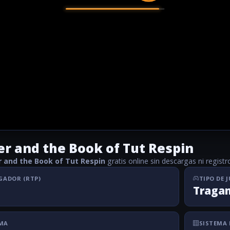
r and the Book of Tut Respin
r and the Book of Tut Respin
gratis online sin descargas ni regi
GADOR (RTP)
TIPO DE 
Traga
MA
SISTEMA 