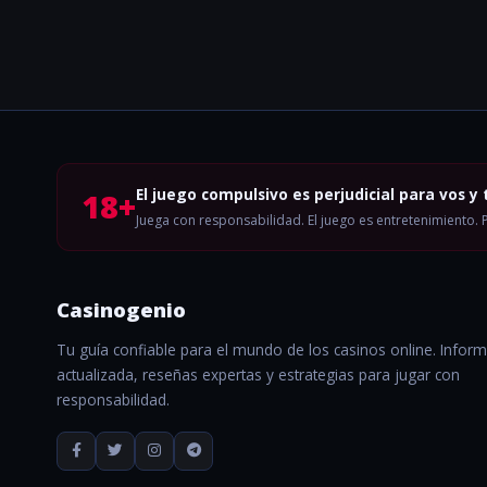
El juego compulsivo es perjudicial para vos y 
18+
Juega con responsabilidad. El juego es entretenimiento.
Casinogenio
Tu guía confiable para el mundo de los casinos online. Infor
actualizada, reseñas expertas y estrategias para jugar con
responsabilidad.