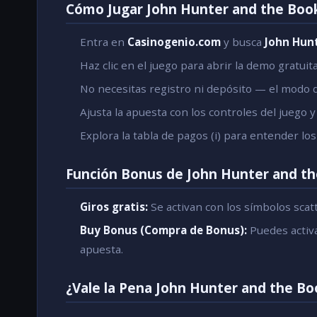
Cómo Jugar John Hunter and the Book
Entra en
Casinogenio.com
y busca
John Hunt
Haz clic en el juego para abrir la demo gratui
No necesitas registro ni depósito — el modo d
Ajusta la apuesta con los controles del juego 
Explora la tabla de pagos (i) para entender lo
Función Bonus de John Hunter and th
Giros gratis:
Se activan con los símbolos scat
Buy Bonus (Compra de Bonus):
Puedes activa
apuesta.
¿Vale la Pena John Hunter and the Bo