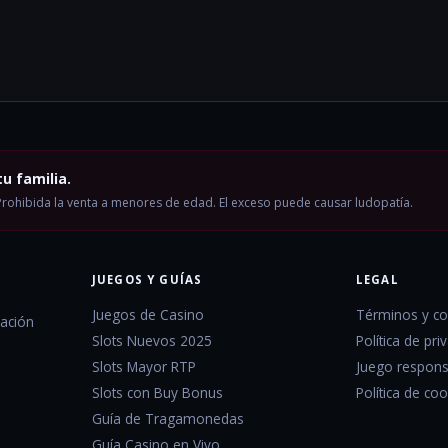
tu familia.
 Prohibida la venta a menores de edad. El exceso puede causar ludopatía.
JUEGOS Y GUÍAS
LEGAL
Juegos de Casino
Términos y co
mación
Slots Nuevos 2025
Política de pri
Slots Mayor RTP
Juego respons
Slots con Buy Bonus
Política de co
Guía de Tragamonedas
Guía Casino en Vivo