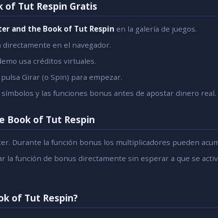
 of Tut Respin Gratis
er and the Book of Tut Respin
en la galería de juegos.
ta directamente en el navegador.
emo usa créditos virtuales.
y pulsa Girar (o Spin) para empezar.
s símbolos y las funciones bonus antes de apostar dinero real.
e Book of Tut Respin
ter. Durante la función bonus los multiplicadores pueden acu
r la función de bonus directamente sin esperar a que se active
ok of Tut Respin?