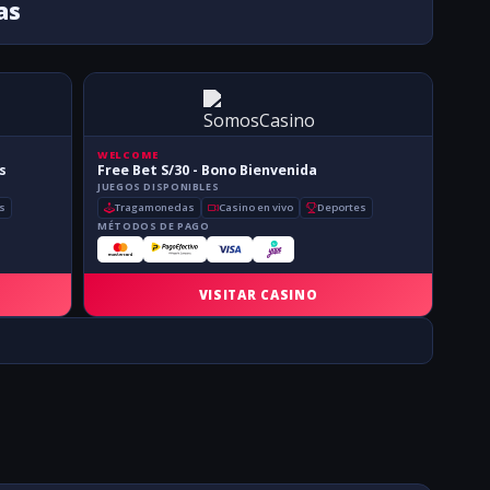
as
WELCOME
s
Free Bet S/30 - Bono Bienvenida
JUEGOS DISPONIBLES
s
Tragamonedas
Casino en vivo
Deportes
MÉTODOS DE PAGO
VISITAR CASINO