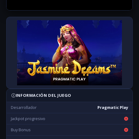
INFORMACIÓN DEL JUEGO
Desarrollador
Pragmatic Play
Jackpot progresivo
Buy Bonus