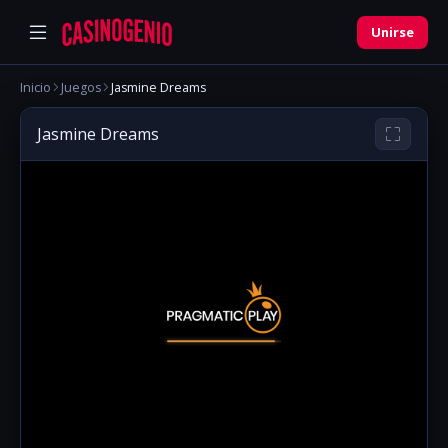
Unirse
Inicio
Juegos
Jasmine Dreams
Jasmine Dreams