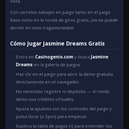
vista.
Con carretes salvajes en juego tanto en el juego
base como en la ronda de giros gratis, ¡no se puede
dormir en este tragamonedas!
Cómo Jugar Jasmine Dreams Gratis
Entra en
Casinogenio.com
y busca
Jasmine
Dreams
en la galería de juegos.
Haz clic en el juego para abrir la demo gratuita
directamente en el navegador.
No necesitas registro ni depósito — el modo
demo usa créditos virtuales.
Ajusta la apuesta con los controles del juego y
pulsa Girar (o Spin) para empezar.
Explora la tabla de pagos (i) para entender los