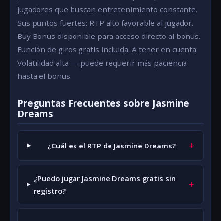
jugadores que buscan entretenimiento constante.
Sus puntos fuertes: RTP alto favorable al jugador.
Buy Bonus disponible para acceso directo al bonus.
Función de giros gratis incluida. A tener en cuenta:
Volatilidad alta — puede requerir más paciencia
hasta el bonus.
Preguntas Frecuentes sobre Jasmine
Dreams
¿Cuál es el RTP de Jasmine Dreams?
¿Puedo jugar Jasmine Dreams gratis sin
registro?