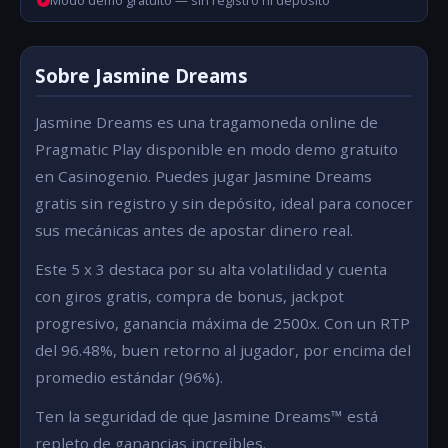
Modo demo gratuito — sin registro ni depósito
Sobre Jasmine Dreams
Jasmine Dreams es una tragamoneda online de
Pragmatic Play disponible en modo demo gratuito
en Casinogenio. Puedes jugar Jasmine Dreams
gratis sin registro y sin depósito, ideal para conocer
sus mecánicas antes de apostar dinero real.
Este 5 x 3 destaca por su alta volatilidad y cuenta
con giros gratis, compra de bonus, jackpot
progresivo, ganancia máxima de 2500x. Con un RTP
del 96.48%, buen retorno al jugador, por encima del
promedio estándar (96%).
Ten la seguridad de que Jasmine Dreams™ está
repleto de ganancias increíbles.