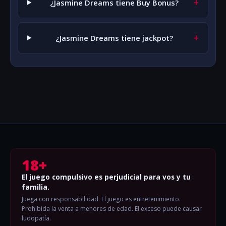
¿Jasmine Dreams tiene Buy Bonus?
¿Jasmine Dreams tiene jackpot?
18+
El juego compulsivo es perjudicial para vos y tu
familia.
Juega con responsabilidad. El juego es entretenimiento.
Prohibida la venta a menores de edad. El exceso puede causar
ludopatía.