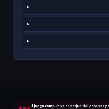
El juego compulsivo es perjudicial para vos y 
18+