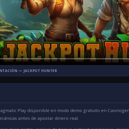
ENTACIÓN — JACKPOT HUNTER
agmatic Play disponible en modo demo gratuito en Casinogeni
ecánicas antes de apostar dinero real.