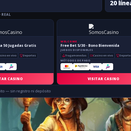
20 líne
 REAL
WELCOME
ta 50 Jugadas Gratis
Free Bet S/30 - Bono Bienvenida
JUEGOS DISPONIBLES
sino en vivo
Deportes
Tragamonedas
Casino en vivo
Deporte
MÉTODOS DE PAGO
ITAR CASINO
VISITAR CASINO
o — sin registro ni depósito