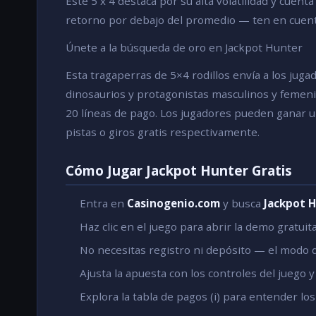
Este 5 x 4 destaca por su alta volatilidad y cue
retorno por debajo del promedio — ten en cuenta
Únete a la búsqueda de oro en Jackpot Hunter
Esta tragaperras de 5×4 rodillos envía a los jug
dinosaurios y protagonistas masculinos y femeni
20 líneas de pago. Los jugadores pueden ganar un
pistas o giros gratis respectivamente.
Cómo Jugar Jackpot Hunter Gratis
Entra en
Casinogenio.com
y busca
Jackpot 
Haz clic en el juego para abrir la demo gratui
No necesitas registro ni depósito — el modo d
Ajusta la apuesta con los controles del juego 
Explora la tabla de pagos (i) para entender lo