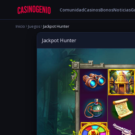
Comunidad
Casinos
Bonos
Noticias
G
Inicio
Juegos
Jackpot Hunter
Jackpot Hunter