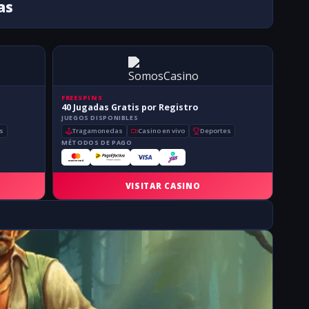
as
FREESPINS
40 Jugadas Gratis por Registro
JUEGOS DISPONIBLES
s
Tragamonedas
Casino en vivo
Deportes
MÉTODOS DE PAGO
VISITAR CASINO