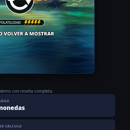
o demo con reseña completa.
JUEGO
monedas
DE CÁLCULO