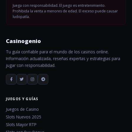
Juega con responsabilidad. El juego es entretenimiento.
Prohibida la venta a menores de edad. El exceso puede causar
ludopatía.
Casinogenio
Tu guía confiable para el mundo de los casinos online.
Información actualizada, reseñas expertas y estrategias para
jugar con responsabilidad.
JUEGOS Y GUÍAS
Juegos de Casino
Slots Nuevos 2025
Slots Mayor RTP