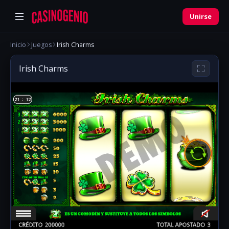
Unirse
Inicio
Juegos
Irish Charms
Irish Charms