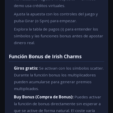
demo usa créditos virtuales.
Ajusta la apuesta con los controles del juego y
pulsa Girar (o Spin) para empezar.
Explora la tabla de pagos (i) para entender los
símbolos y las funciones bonus antes de apostar
dinero real.
Función Bonus de Irish Charms
Giros gratis:
Se activan con los símbolos scatter.
Durante la función bonus los multiplicadores
pueden acumularse para generar premios
multiplicados.
Buy Bonus (Compra de Bonus):
Puedes activar
la función de bonus directamente sin esperar a
que se active de forma natural. El coste varía