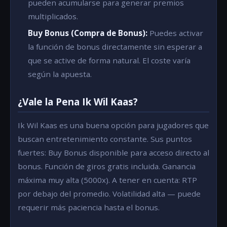
pueden acumularse para generar premios
multiplicados.
Buy Bonus (Compra de Bonus):
Puedes activar
la función de bonus directamente sin esperar a
que se active de forma natural. El coste varía
según la apuesta.
¿Vale la Pena Ik Wil Kaas?
Ik Wil Kaas es una buena opción para jugadores que
buscan entretenimiento constante. Sus puntos
fuertes: Buy Bonus disponible para acceso directo al
bonus. Función de giros gratis incluida. Ganancia
máxima muy alta (5000x). A tener en cuenta: RTP
por debajo del promedio. Volatilidad alta — puede
requerir más paciencia hasta el bonus.