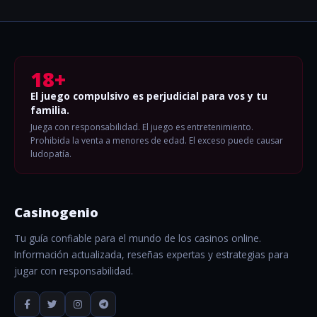
18+
El juego compulsivo es perjudicial para vos y tu
familia.
Juega con responsabilidad. El juego es entretenimiento.
Prohibida la venta a menores de edad. El exceso puede causar
ludopatía.
Casinogenio
Tu guía confiable para el mundo de los casinos online.
Información actualizada, reseñas expertas y estrategias para
jugar con responsabilidad.