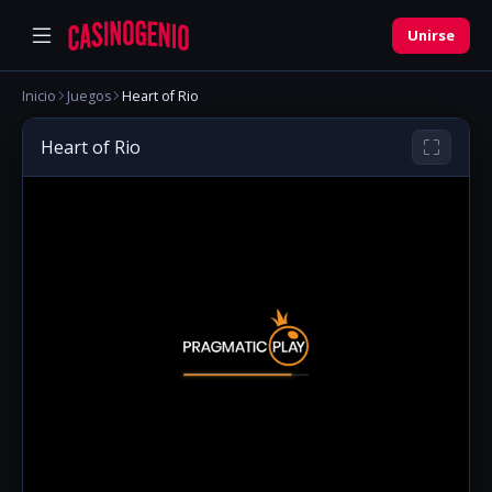
Unirse
Inicio
Juegos
Heart of Rio
Heart of Rio