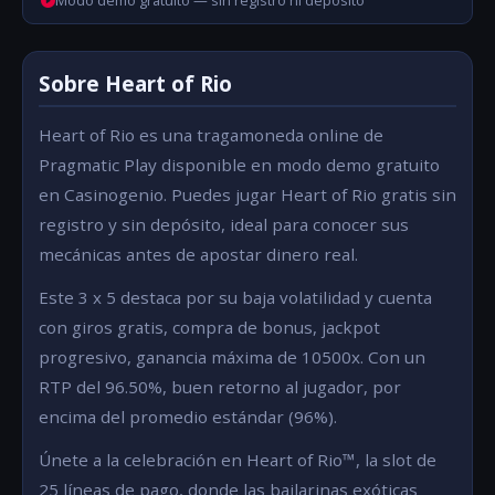
Modo demo gratuito — sin registro ni depósito
Sobre Heart of Rio
Heart of Rio es una tragamoneda online de
Pragmatic Play disponible en modo demo gratuito
en Casinogenio. Puedes jugar Heart of Rio gratis sin
registro y sin depósito, ideal para conocer sus
mecánicas antes de apostar dinero real.
Este 3 x 5 destaca por su baja volatilidad y cuenta
con giros gratis, compra de bonus, jackpot
progresivo, ganancia máxima de 10500x. Con un
RTP del 96.50%, buen retorno al jugador, por
encima del promedio estándar (96%).
Únete a la celebración en Heart of Rio™, la slot de
25 líneas de pago, donde las bailarinas exóticas