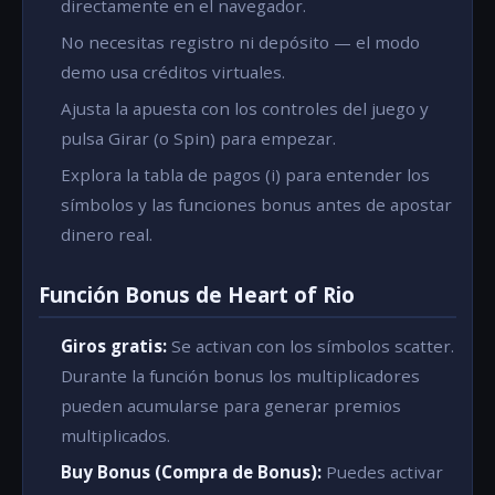
directamente en el navegador.
No necesitas registro ni depósito — el modo
demo usa créditos virtuales.
Ajusta la apuesta con los controles del juego y
pulsa Girar (o Spin) para empezar.
Explora la tabla de pagos (i) para entender los
símbolos y las funciones bonus antes de apostar
dinero real.
Función Bonus de Heart of Rio
Giros gratis:
Se activan con los símbolos scatter.
Durante la función bonus los multiplicadores
pueden acumularse para generar premios
multiplicados.
Buy Bonus (Compra de Bonus):
Puedes activar