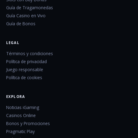
Guía de Tragamonedas
Guía Casino en Vivo
Guía de Bonos
LEGAL
Términos y condiciones
Política de privacidad
Juego responsable
Política de cookies
EXPLORA
Noticias iGaming
Casinos Online
Bonos y Promociones
Pragmatic Play