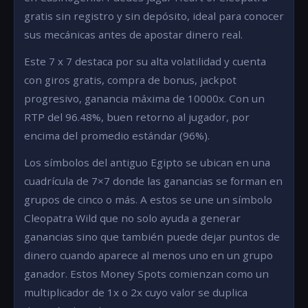
gratis sin registro y sin depósito, ideal para conocer
sus mecánicas antes de apostar dinero real.
Este 7 x 7 destaca por su alta volatilidad y cuenta
con giros gratis, compra de bonus, jackpot
progresivo, ganancia máxima de 10000x. Con un
RTP del 96.48%, buen retorno al jugador, por
encima del promedio estándar (96%).
Los símbolos del antiguo Egipto se ubican en una
cuadrícula de 7×7 donde las ganancias se forman en
grupos de cinco o más. A estos se une un símbolo
Cleopatra Wild que no solo ayuda a generar
ganancias sino que también puede dejar puntos de
dinero cuando aparece al menos uno en un grupo
ganador. Estos Money Spots comienzan como un
multiplicador de 1x o 2x cuyo valor se duplica