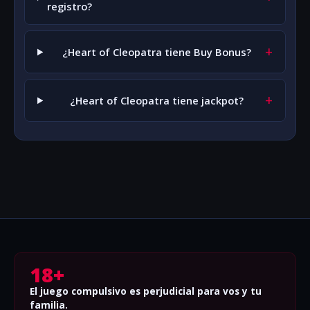
registro?
¿Heart of Cleopatra tiene Buy Bonus?
¿Heart of Cleopatra tiene jackpot?
18+
El juego compulsivo es perjudicial para vos y tu
familia.