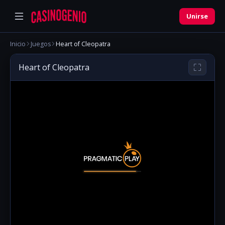
Unirse
Inicio
Juegos
Heart of Cleopatra
Heart of Cleopatra