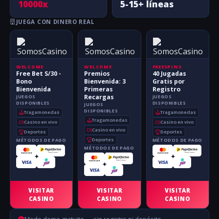
10000x
5-15+ líneas
JUEGA CON DINERO REAL
WELCOME
WELCOME
FREESPINS
Free Bet S/30 -
Premios
40 Jugadas
Bono
Bienvenida: 3
Gratis por
Bienvenida
Primeras
Registro
Recargas
JUEGOS
JUEGOS
DISPONIBLES
DISPONIBLES
JUEGOS
DISPONIBLES
Tragamonedas
Tragamonedas
Tragamonedas
Casino en vivo
Casino en vivo
Casino en vivo
Deportes
Deportes
Deportes
MÉTODOS DE PAGO
MÉTODOS DE PAGO
MÉTODOS DE PAGO
VISITAR
VISITAR
VISITAR
CASINO
CASINO
CASINO