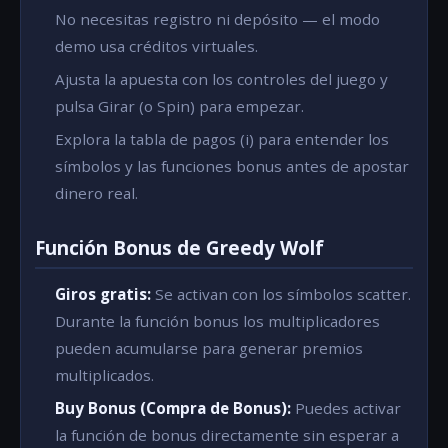
No necesitas registro ni depósito — el modo
demo usa créditos virtuales.
Ajusta la apuesta con los controles del juego y
pulsa Girar (o Spin) para empezar.
Explora la tabla de pagos (i) para entender los
símbolos y las funciones bonus antes de apostar
dinero real.
Función Bonus de Greedy Wolf
Giros gratis:
Se activan con los símbolos scatter.
Durante la función bonus los multiplicadores
pueden acumularse para generar premios
multiplicados.
Buy Bonus (Compra de Bonus):
Puedes activar
la función de bonus directamente sin esperar a