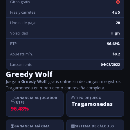
Giros gratis
Filas y carretes
4 x 5
Líneas de pago
20
Volatilidad
High
RTP
96.48%
Apuesta mín.
$0.2
Lanzamiento
04/08/2022
Greedy Wolf
Juega a
Greedy Wolf
gratis online sin descargas ni registros.
Tragamoneda en modo demo con reseña completa.
GANANCIA AL JUGADOR
TIPO DE JUEGO
(RTP)
Tragamonedas
96.48%
GANANCIA MÁXIMA
SISTEMA DE CÁLCULO