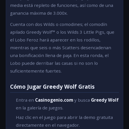
media está repleto de funciones, así como de una
ganancia máxima de 3.000x.
Cuenta con dos Wilds o comodines; el comodín
apilado Greedy Wolf™ o los Wilds 3 Little Pigs, que
el Lobo Feroz hará aparecer en los rodillos,
mientras que seis o más Scatters desencadenan
una bonificación llena de paja. En esta ronda, el
Lobo puede derribar las casas si no son lo
suficientemente fuertes.
Cómo Jugar Greedy Wolf Gratis
Entra en
Casinogenio.com
y busca
Greedy Wolf
en la galería de juegos.
Haz clic en el juego para abrir la demo gratuita
directamente en el navegador.