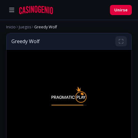
Unirse
Inicio
Juegos
Greedy Wolf
Greedy Wolf