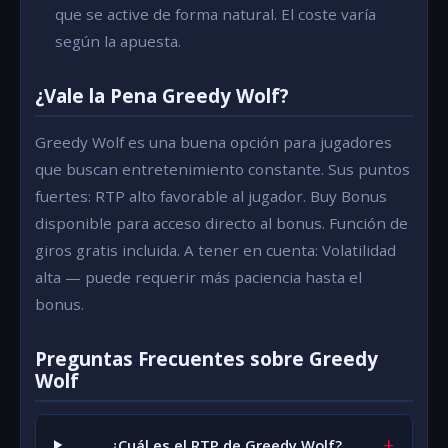
que se active de forma natural. El coste varía
según la apuesta.
¿Vale la Pena Greedy Wolf?
Greedy Wolf es una buena opción para jugadores
que buscan entretenimiento constante. Sus puntos
fuertes: RTP alto favorable al jugador. Buy Bonus
disponible para acceso directo al bonus. Función de
giros gratis incluida. A tener en cuenta: Volatilidad
alta — puede requerir más paciencia hasta el
bonus.
Preguntas Frecuentes sobre Greedy
Wolf
¿Cuál es el RTP de Greedy Wolf?