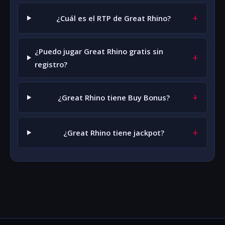
¿Cuál es el RTP de Great Rhino?
¿Puedo jugar Great Rhino gratis sin
registro?
¿Great Rhino tiene Buy Bonus?
¿Great Rhino tiene jackpot?