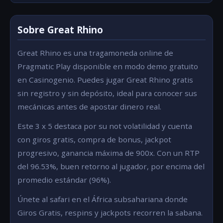
Sobre Great Rhino
Great Rhino es una tragamoneda online de
Pragmatic Play disponible en modo demo gratuito
en Casinogenio. Puedes jugar Great Rhino gratis
sin registro y sin depósito, ideal para conocer sus
mecánicas antes de apostar dinero real.
Este 3 x 5 destaca por su not volatilidad y cuenta
con giros gratis, compra de bonus, jackpot
progresivo, ganancia máxima de 900x. Con un RTP
del 96.53%, buen retorno al jugador, por encima del
promedio estándar (96%).
Únete al safari en el África subsahariana donde
Giros Gratis, respins y jackpots recorren la sabana.