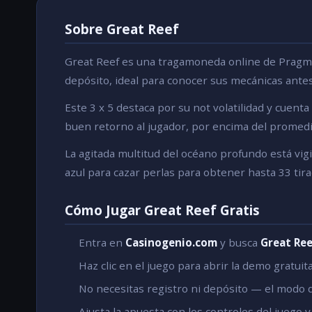
Sobre Great Reef
Great Reef es una tragamoneda online de Pragmat
depósito, ideal para conocer sus mecánicas antes
Este 3 x 5 destaca por su not volatilidad y cuen
buen retorno al jugador, por encima del promedi
La agitada multitud del océano profundo está vigi
azul para cazar perlas para obtener hasta 33 tira
Cómo Jugar Great Reef Gratis
Entra en
Casinogenio.com
y busca
Great Ree
Haz clic en el juego para abrir la demo gratui
No necesitas registro ni depósito — el modo d
Ajusta la apuesta con los controles del juego 