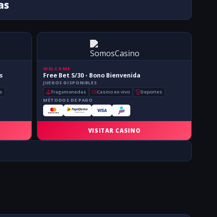
as
WELCOME
s
Free Bet S/30 - Bono Bienvenida
JUEGOS DISPONIBLES
s
Tragamonedas
Casino en vivo
Deportes
MÉTODOS DE PAGO
VISITAR CASINO