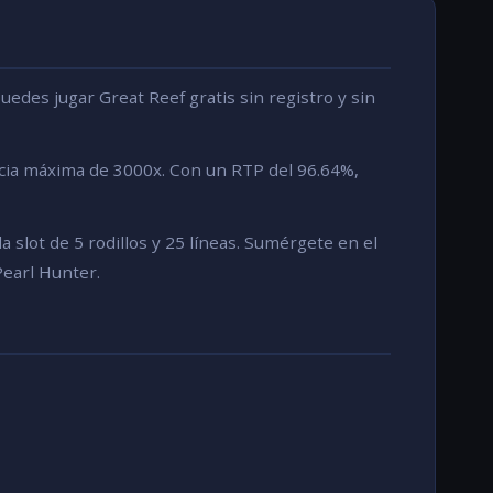
des jugar Great Reef gratis sin registro y sin
ancia máxima de 3000x. Con un RTP del 96.64%,
a slot de 5 rodillos y 25 líneas. Sumérgete en el
Pearl Hunter.