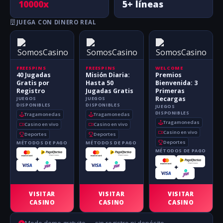
10000x
5+ líneas
JUEGA CON DINERO REAL
FREESPINS
FREESPINS
WELCOME
40 Jugadas
Misión Diaria:
Premios
Gratis por
Hasta 50
Bienvenida: 3
Registro
Jugadas Gratis
Primeras
Recargas
JUEGOS
JUEGOS
DISPONIBLES
DISPONIBLES
JUEGOS
DISPONIBLES
Tragamonedas
Tragamonedas
Tragamonedas
Casino en vivo
Casino en vivo
Casino en vivo
Deportes
Deportes
Deportes
MÉTODOS DE PAGO
MÉTODOS DE PAGO
MÉTODOS DE PAGO
VISITAR
VISITAR
VISITAR
CASINO
CASINO
CASINO