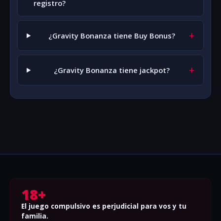
registro?
¿Gravity Bonanza tiene Buy Bonus?
¿Gravity Bonanza tiene jackpot?
18+
El juego compulsivo es perjudicial para vos y tu
familia.