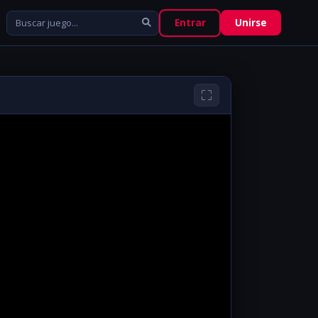
Entrar
Unirse
Buscar juego...