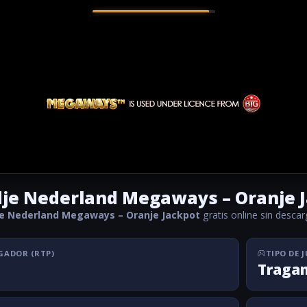
je Nederland Megaways – Oranje 
e Nederland Megaways – Oranje Jackpot
gratis online sin desc
GADOR (RTP)
TIPO DE 
Traga