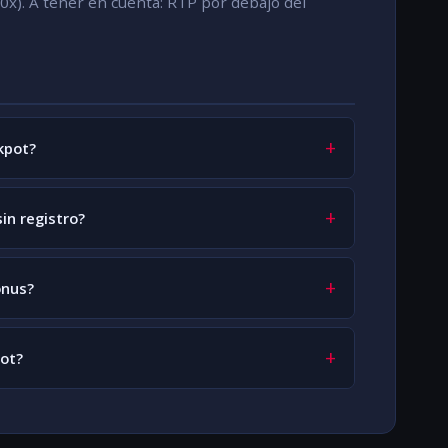
0x). A tener en cuenta: RTP por debajo del
kpot?
in registro?
onus?
ot?