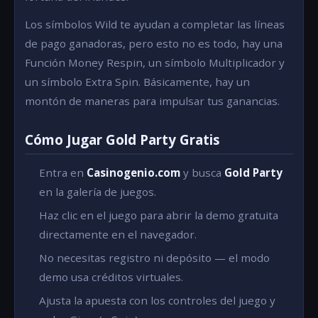
Los símbolos Wild te ayudan a completar las líneas
de pago ganadoras, pero esto no es todo, hay una
Función Money Respin, un símbolo Multiplicador y
un símbolo Extra Spin. Básicamente, hay un
montón de maneras para impulsar tus ganancias.
Cómo Jugar Gold Party Gratis
Entra en
Casinogenio.com
y busca
Gold Party
en la galería de juegos.
Haz clic en el juego para abrir la demo gratuita
directamente en el navegador.
No necesitas registro ni depósito — el modo
demo usa créditos virtuales.
Ajusta la apuesta con los controles del juego y