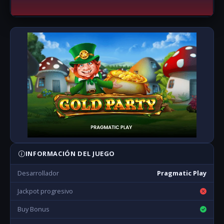
INFORMACIÓN DEL JUEGO
Desarrollador
Pragmatic Play
Jackpot progresivo
Buy Bonus