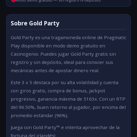
Modo demo gratuito — sin registro ni depósito
Sobre Gold Party
Gold Party es una tragamoneda online de Pragmatic
Play disponible en modo demo gratuito en
Casinogenio. Puedes jugar Gold Party gratis sin
registro y sin depósito, ideal para conocer sus
mecánicas antes de apostar dinero real.
Este 3 x 5 destaca por su alta volatilidad y cuenta
con giros gratis, compra de bonus, jackpot
progresivo, ganancia máxima de 5163x. Con un RTP
del 96.50%, buen retorno al jugador, por encima del
promedio estándar (96%).
Juega con Gold Party™ e intenta aprovechar de la
fortuna del irlandés!