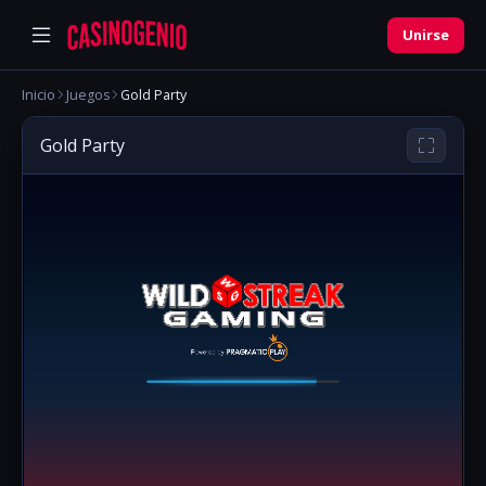
Unirse
Inicio
Juegos
Gold Party
Gold Party