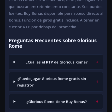
que buscan entretenimiento constante. Sus puntos
fuertes: Buy Bonus disponible para acceso directo al
bonus. Función de giros gratis incluida. A tener en
cuenta: RTP por debajo del promedio.
Preguntas Frecuentes sobre Glorious
Rome
¿Cuál es el RTP de Glorious Rome?
¿Puedo jugar Glorious Rome gratis sin
registro?
¿Glorious Rome tiene Buy Bonus?