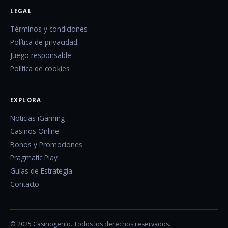
LEGAL
Términos y condiciones
Política de privacidad
Juego responsable
Política de cookies
EXPLORA
Noticias iGaming
Casinos Online
Bonos y Promociones
Pragmatic Play
Guías de Estrategia
Contacto
© 2025 Casinogenio. Todos los derechos reservados.