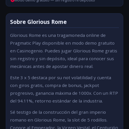
Modo demo gratuito — sin registro ni depósito
Sobre Glorious Rome
Glorious Rome es una tragamoneda online de
Pragmatic Play disponible en modo demo gratuito
en Casinogenio. Puedes jugar Glorious Rome gratis
sin registro y sin depósito, ideal para conocer sus
mecánicas antes de apostar dinero real.
Este 3 x 5 destaca por su not volatilidad y cuenta
con giros gratis, compra de bonus, jackpot
progresivo, ganancia máxima de 1000x. Con un RTP
del 94.11%, retorno estándar de la industria.
Sé testigo de la construcción del gran imperio
romano en Glorious Rome, la slot de 5 rodillos.
Conoce al Emperador, la Virgen Vestal, el Centurión