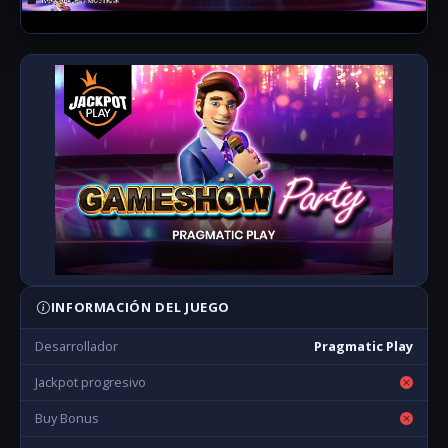
INFORMACIÓN DEL JUEGO
Desarrollador
Pragmatic Play
Jackpot progresivo
Buy Bonus