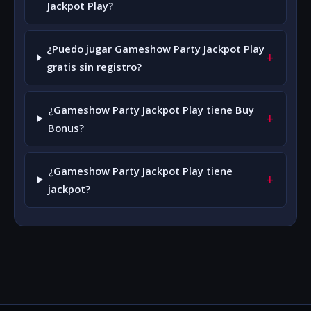
Jackpot Play?
¿Puedo jugar Gameshow Party Jackpot Play
gratis sin registro?
¿Gameshow Party Jackpot Play tiene Buy
Bonus?
¿Gameshow Party Jackpot Play tiene
jackpot?