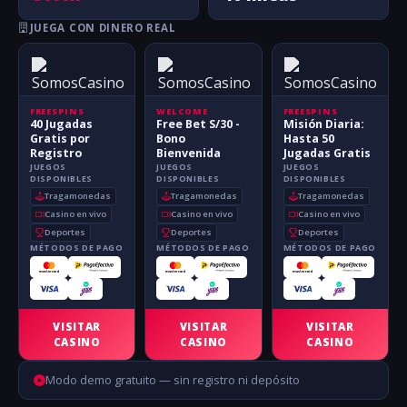
JUEGA CON DINERO REAL
FREESPINS
WELCOME
FREESPINS
40 Jugadas
Free Bet S/30 -
Misión Diaria:
Gratis por
Bono
Hasta 50
Registro
Bienvenida
Jugadas Gratis
JUEGOS
JUEGOS
JUEGOS
DISPONIBLES
DISPONIBLES
DISPONIBLES
Tragamonedas
Tragamonedas
Tragamonedas
Casino en vivo
Casino en vivo
Casino en vivo
Deportes
Deportes
Deportes
MÉTODOS DE PAGO
MÉTODOS DE PAGO
MÉTODOS DE PAGO
VISITAR
VISITAR
VISITAR
CASINO
CASINO
CASINO
Modo demo gratuito — sin registro ni depósito