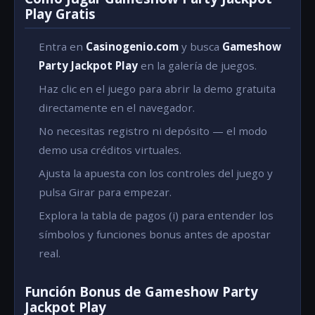
Play Gratis
Entra en
Casinogenio.com
y busca
Gameshow
Party Jackpot Play
en la galería de juegos.
Haz clic en el juego para abrir la demo gratuita
directamente en el navegador.
No necesitas registro ni depósito — el modo
demo usa créditos virtuales.
Ajusta la apuesta con los controles del juego y
pulsa Girar para empezar.
Explora la tabla de pagos (i) para entender los
símbolos y funciones bonus antes de apostar
real.
Función Bonus de Gameshow Party
Jackpot Play