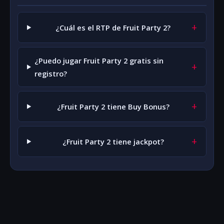
¿Cuál es el RTP de Fruit Party 2?
¿Puedo jugar Fruit Party 2 gratis sin
registro?
¿Fruit Party 2 tiene Buy Bonus?
¿Fruit Party 2 tiene jackpot?