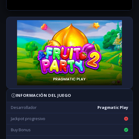
INFORMACIÓN DEL JUEGO
Desarrollador
Pragmatic Play
Jackpot progresivo
Buy Bonus