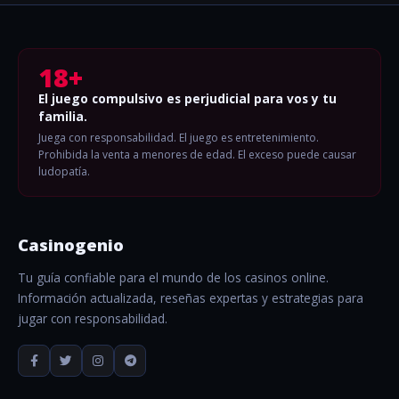
18+
El juego compulsivo es perjudicial para vos y tu
familia.
Juega con responsabilidad. El juego es entretenimiento.
Prohibida la venta a menores de edad. El exceso puede causar
ludopatía.
Casinogenio
Tu guía confiable para el mundo de los casinos online.
Información actualizada, reseñas expertas y estrategias para
jugar con responsabilidad.