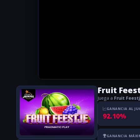
Fruit Fees
Juega a
Fruit Feest
GANANCIA AL JU
92.10%
GANANCIA MÁXI