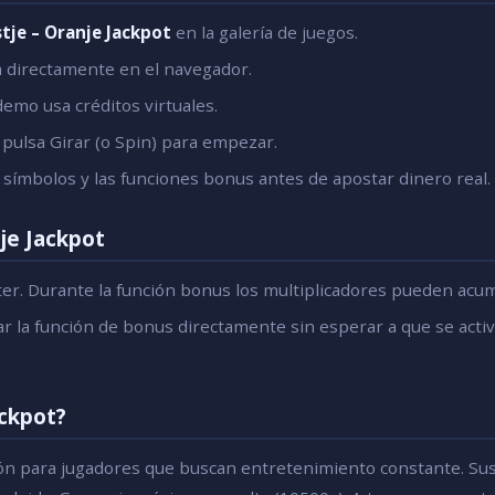
stje – Oranje Jackpot
en la galería de juegos.
ta directamente en el navegador.
emo usa créditos virtuales.
y pulsa Girar (o Spin) para empezar.
s símbolos y las funciones bonus antes de apostar dinero real.
je Jackpot
ter. Durante la función bonus los multiplicadores pueden acu
r la función de bonus directamente sin esperar a que se active
ackpot?
ión para jugadores que buscan entretenimiento constante. Su