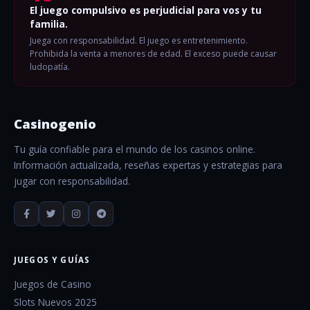
El juego compulsivo es perjudicial para vos y tu
familia.
Juega con responsabilidad. El juego es entretenimiento.
Prohibida la venta a menores de edad. El exceso puede causar
ludopatía.
Casinogenio
Tu guía confiable para el mundo de los casinos online.
Información actualizada, reseñas expertas y estrategias para
jugar con responsabilidad.
JUEGOS Y GUÍAS
Juegos de Casino
Slots Nuevos 2025