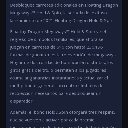
Desbloquea carretes adicionales en Floating Dragon
Megaways™ Hold & Spin, la secuela del exitoso
lanzamiento de 2021 Floating Dragon Hold & Spin.
Floating Dragon Megaways™ Hold & Spin ve el
regreso de símbolos familiares, que ahora se
juegan en carretes de 6×6 con hasta 236.196
formas de ganar en esta reinvención de megaways.
Hogar de dos rondas de bonificación distintas, los
giros gratis del título permiten a los jugadores
acumular ganancias instantáneas y actualizar el
multiplicador general con cuatro símbolos de
recolección necesarios para desbloquear un
disparador.
Además, el bono Hold&Spin otorgará tres respins,
que se vuelven a activar por cada premio
instantáneo ganado. Ambas rondas de bonificación