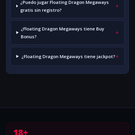
¿Puedo jugar Floating Dragon Megaways
gratis sin registro?
¿Floating Dragon Megaways tiene Buy
Bonus?
¿Floating Dragon Megaways tiene jackpot?
18+