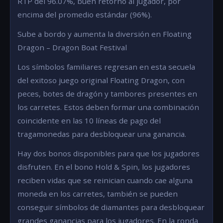
RTP del 96.07%, buen retorno al jugador, por
encima del promedio estándar (96%).
Sube a bordo y aumenta la diversión en Floating
Dragon – Dragon Boat Festival
Los símbolos familiares regresan en esta secuela
del exitoso juego original Floating Dragon, con
peces, botes de dragón y tambores presentes en
los carretes. Estos deben formar una combinación
coincidente en las 10 líneas de pago del
tragamonedas para desbloquear una ganancia.
Hay dos bonos disponibles para que los jugadores
disfruten. En el bono Hold & Spin, los jugadores
reciben vidas que se reinician cuando cae alguna
moneda en los carretes, también se pueden
conseguir símbolos de diamantes para desbloquear
grandes ganancias para los jugadores. En la ronda