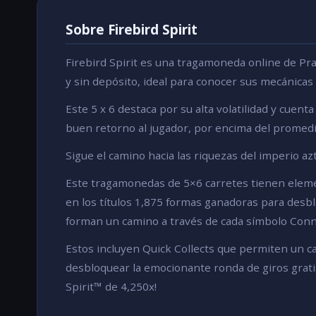
Sobre Firebird Spirit
Firebird Spirit es una tragamoneda online de Pra
y sin depósito, ideal para conocer sus mecánicas 
Este 5 x 6 destaca por su alta volatilidad y cue
buen retorno al jugador, por encima del promedi
Sigue el camino hacia las riquezas del imperio azt
Este tragamonedas de 5×6 carretes tienen elem
en los títulos 1,875 formas ganadoras para desbl
forman un camino a través de cada símbolo Conne
Estos incluyen Quick Collects que permiten un c
desbloquear la emocionante ronda de giros grati
Spirit™ de 4,250x!