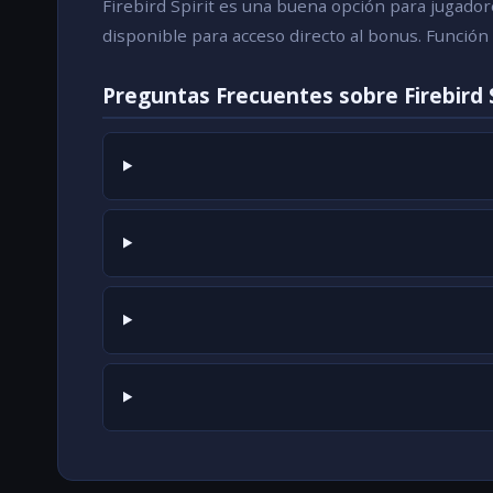
Firebird Spirit es una buena opción para jugado
disponible para acceso directo al bonus. Función 
Preguntas Frecuentes sobre Firebird S