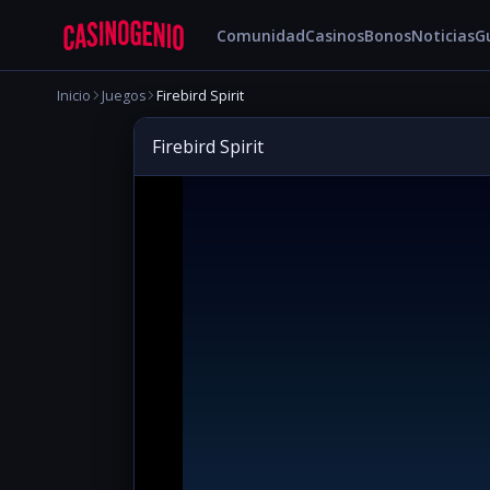
Comunidad
Casinos
Bonos
Noticias
G
Inicio
Juegos
Firebird Spirit
Firebird Spirit