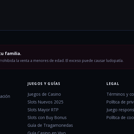
tu familia.
 Prohibida la venta a menores de edad. El exceso puede causar ludopatía.
JUEGOS Y GUÍAS
LEGAL
Juegos de Casino
Términos y co
mación
Slots Nuevos 2025
Política de pri
Slots Mayor RTP
Juego respons
Slots con Buy Bonus
Política de co
Guía de Tragamonedas
Guía Casino en Vivo