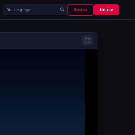
Entrar
Unirse
Buscar juego...