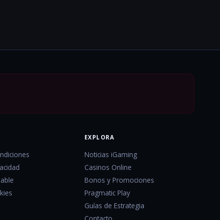
EXPLORA
ndiciones
Noticias iGaming
vacidad
Casinos Online
able
Bonos y Promociones
okies
Pragmatic Play
Guías de Estrategia
Contacto