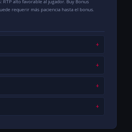
 RTP alto favorable al jugador. Buy Bonus
 puede requerir más paciencia hasta el bonus.