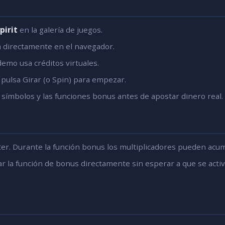
pirit
en la galería de juegos.
ta directamente en el navegador.
emo usa créditos virtuales.
y pulsa Girar (o Spin) para empezar.
s símbolos y las funciones bonus antes de apostar dinero real.
ter. Durante la función bonus los multiplicadores pueden acu
r la función de bonus directamente sin esperar a que se active